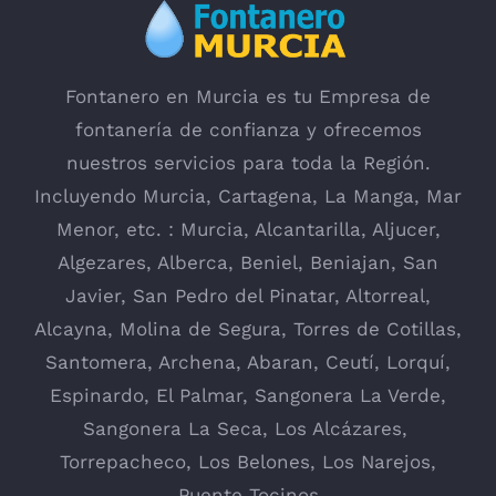
Fontanero en Murcia es tu Empresa de
fontanería de confianza y ofrecemos
nuestros servicios para toda la Región.
Incluyendo
Murcia
,
Cartagena
,
La Manga
, Mar
Menor, etc. : Murcia,
Alcantarilla
, Aljucer,
Algezares
,
Alberca
,
Beniel
,
Beniajan
,
San
Javier
,
San Pedro del Pinatar
,
Altorreal
,
Alcayna
,
Molina de Segura
,
Torres de Cotillas
,
Santomera
,
Archena
,
Abaran
,
Ceutí
,
Lorquí
,
Espinardo
,
El Palmar
,
Sangonera La Verde
,
Sangonera La Seca
,
Los Alcázares
,
Torrepacheco, Los Belones,
Los Narejos
,
Puente Tocinos