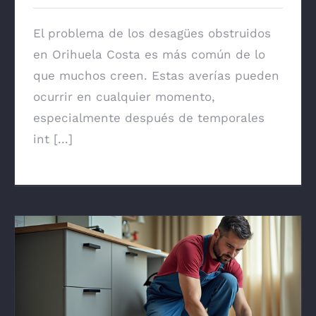
El problema de los desagües obstruidos
en Orihuela Costa es más común de lo
que muchos creen. Estas averías pueden
ocurrir en cualquier momento,
especialmente después de temporales
int [...]
Desatascos en La Zenia: Servicio
Profesional de Limpieza Urgente para