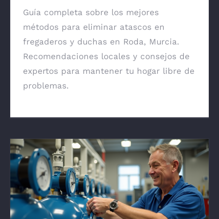
Guía completa sobre los mejores
métodos para eliminar atascos en
fregaderos y duchas en Roda, Murcia.
Recomendaciones locales y consejos de
expertos para mantener tu hogar libre de
problemas.
Instalación de equipos de presión o grupos
de bombeo en Santomera: Guía práctica