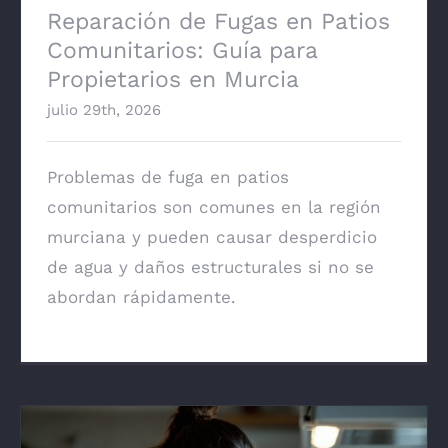
Reparación de Fugas en Patios
Comunitarios: Guía para
Propietarios en Murcia
julio 29th, 2026
Problemas de fuga en patios
comunitarios son comunes en la región
murciana y pueden causar desperdicio
de agua y daños estructurales si no se
abordan rápidamente.