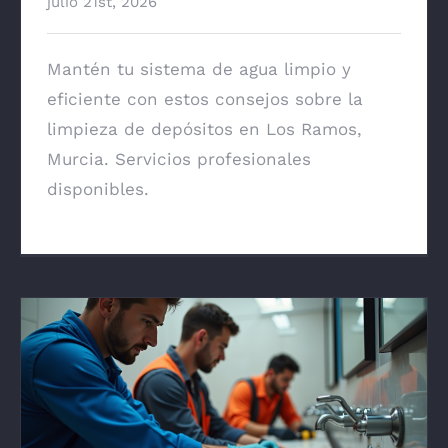
julio 21st, 2026
Mantén tu sistema de agua limpio y
eficiente con estos consejos sobre la
limpieza de depósitos en Los Ramos,
Murcia. Servicios profesionales
disponibles.
Fontanero en La Alberca Murcia:
Instalación completa y reformas de baño