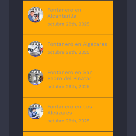
Fontanero en
Alcantarilla
octubre 29th, 2025
Fontanero en Algezares
octubre 29th, 2025
Fontanero en San
Pedro del Pinatar
octubre 29th, 2025
Fontanero en Los
Alcázares
octubre 29th, 2025