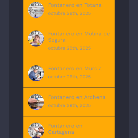
Fontanero en Totana
octubre 29th, 2025
Fontanero en Molina de
Segura
octubre 29th, 2025
Fontanero en Murcia
octubre 29th, 2025
Fontanero en Archena
octubre 29th, 2025
Fontanero en
Cartagena