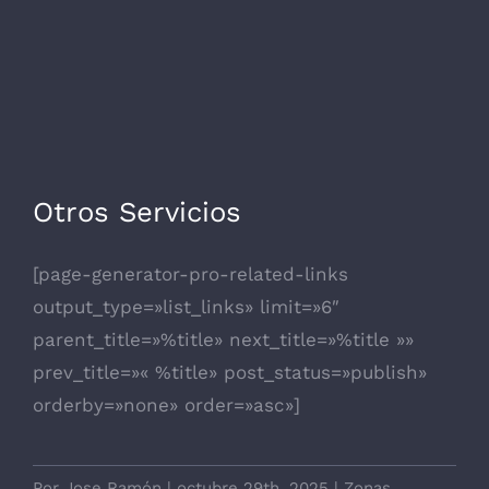
Otros Servicios
[page-generator-pro-related-links
output_type=»list_links» limit=»6″
parent_title=»%title» next_title=»%title »»
prev_title=»« %title» post_status=»publish»
orderby=»none» order=»asc»]
Por
Jose Ramón
|
octubre 29th, 2025
|
Zonas