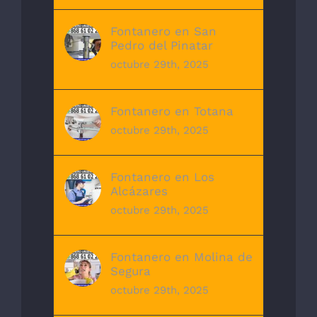
Fontanero en San
Pedro del Pinatar
octubre 29th, 2025
Fontanero en Totana
octubre 29th, 2025
Fontanero en Los
Alcázares
octubre 29th, 2025
Fontanero en Molina de
Segura
octubre 29th, 2025