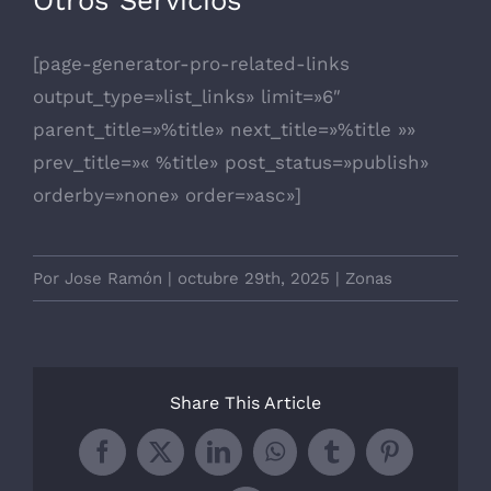
Otros Servicios
[page-generator-pro-related-links
output_type=»list_links» limit=»6″
parent_title=»%title» next_title=»%title »»
prev_title=»« %title» post_status=»publish»
orderby=»none» order=»asc»]
Por
Jose Ramón
|
octubre 29th, 2025
|
Zonas
Share This Article
Facebook
X
LinkedIn
WhatsApp
Tumblr
Pinterest