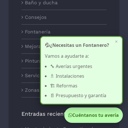
Baño y ducha
Consejos
Fontanería
×
💦
¿Necesitas un Fontanero?
Mejoras para el Hogar
Vamos a ayudarte a:
Pintura y decoración
🔧 Averías urgentes
Servicios
🚿 Instalaciones
🏗️ Reformas
Zonas
📄 Presupuesto y garantía
Entradas recientes
Cuéntanos tu avería