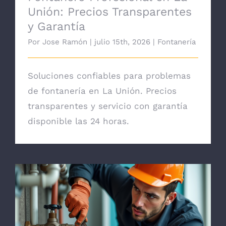
Unión: Precios Transparentes
y Garantía
Por
Jose Ramón
|
julio 15th, 2026
|
Fontanería
Soluciones confiables para problemas
de fontanería en La Unión. Precios
transparentes y servicio con garantía
disponible las 24 horas.
Mantenimiento de Fontanería en La