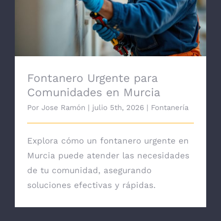
Murcia
Fontanero Urgente para
Comunidades en Murcia
Por
Jose Ramón
|
julio 5th, 2026
|
Fontanería
Explora cómo un fontanero urgente en
Murcia puede atender las necesidades
de tu comunidad, asegurando
soluciones efectivas y rápidas.