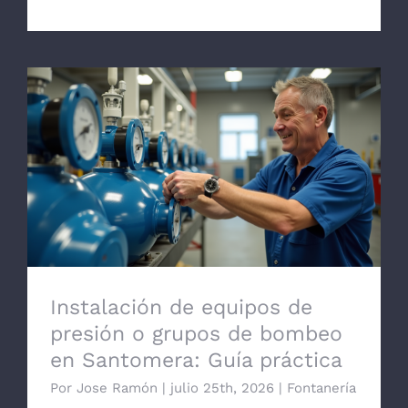
Instalación de equipos de presión o
grupos de bombeo en Santomera: Guía
práctica
Instalación de equipos de
presión o grupos de bombeo
en Santomera: Guía práctica
Por
Jose Ramón
|
julio 25th, 2026
|
Fontanería