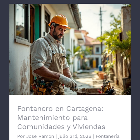
Fontanero en Cartagena: Mantenimiento
para Comunidades y Viviendas
Fontanero en Cartagena:
Mantenimiento para
Comunidades y Viviendas
Por
Jose Ramón
|
julio 3rd, 2026
|
Fontanería