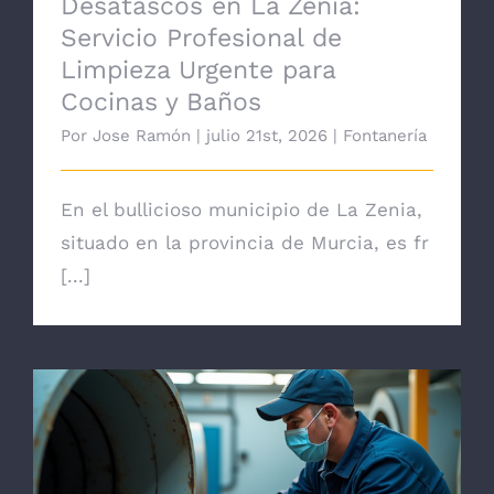
Desatascos en La Zenia:
Servicio Profesional de
Limpieza Urgente para
Cocinas y Baños
Por
Jose Ramón
|
julio 21st, 2026
|
Fontanería
En el bullicioso municipio de La Zenia,
situado en la provincia de Murcia, es fr
[...]