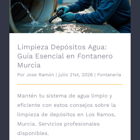
Limpieza Depósitos Agua: Guía Esencial
en Fontanero Murcia
Limpieza Depósitos Agua:
Guía Esencial en Fontanero
Murcia
Por
Jose Ramón
|
julio 21st, 2026
|
Fontanería
Mantén tu sistema de agua limpio y
eficiente con estos consejos sobre la
limpieza de depósitos en Los Ramos,
Murcia. Servicios profesionales
disponibles.