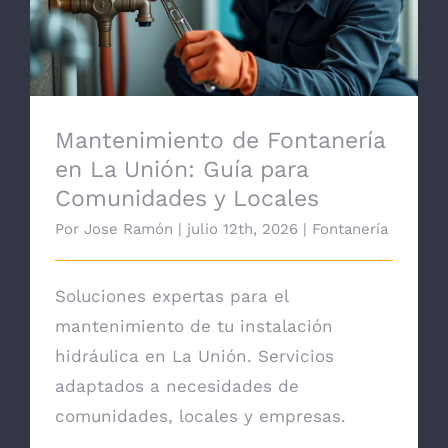
Unión: Guía para Comunidades y Locales
Mantenimiento de Fontanería
en La Unión: Guía para
Comunidades y Locales
Por
Jose Ramón
|
julio 12th, 2026
|
Fontanería
Soluciones expertas para el
mantenimiento de tu instalación
hidráulica en La Unión. Servicios
adaptados a necesidades de
comunidades, locales y empresas.