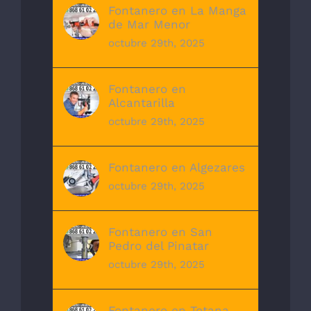
Fontanero en La Manga
de Mar Menor
octubre 29th, 2025
Fontanero en
Alcantarilla
octubre 29th, 2025
Fontanero en Algezares
octubre 29th, 2025
Fontanero en San
Pedro del Pinatar
octubre 29th, 2025
Fontanero en Totana