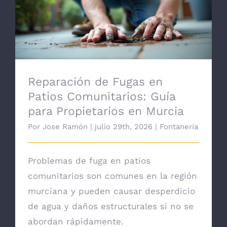
Reparación de Fugas en Patios
Comunitarios: Guía para Propietarios en
Murcia
Reparación de Fugas en
Patios Comunitarios: Guía
para Propietarios en Murcia
Por
Jose Ramón
|
julio 29th, 2026
|
Fontanería
Problemas de fuga en patios
comunitarios son comunes en la región
murciana y pueden causar desperdicio
de agua y daños estructurales si no se
abordan rápidamente.