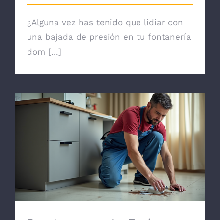
¿Alguna vez has tenido que lidiar con
una bajada de presión en tu fontanería
dom [...]
Desatascos en La Zenia: Servicio
Profesional de Limpieza Urgente para
Cocinas y Baños