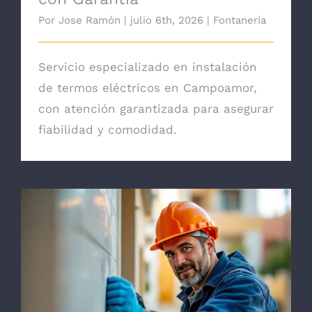
Por
Jose Ramón
|
julio 6th, 2026
|
Fontanería
Servicio especializado en instalación
de termos eléctricos en Campoamor,
con atención garantizada para asegurar
fiabilidad y comodidad.
Fontanero Urgente para Comunidades en