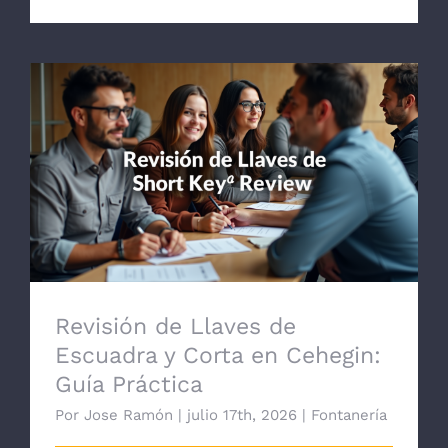
Revisión de Llaves de Escuadra y Corta en
Cehegin: Guía Práctica
Revisión de Llaves de
Escuadra y Corta en Cehegin:
Guía Práctica
Por
Jose Ramón
|
julio 17th, 2026
|
Fontanería