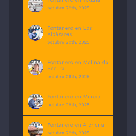
octubre 29th, 2025
Fontanero en Los
Alcázares
octubre 29th, 2025
Fontanero en Molina de
Segura
octubre 29th, 2025
Fontanero en Murcia
octubre 29th, 2025
Fontanero en Archena
octubre 29th, 2025