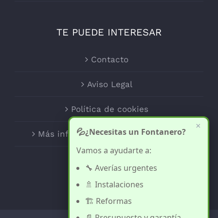
TE PUEDE INTERESAR
Contacto
Aviso Legal
Política de cookies
×
💦
¿Necesitas un Fontanero?
Más información sobre las cookies
Vamos a ayudarte a:
🔧 Averías urgentes
🚿 Instalaciones
🏗️ Reformas
📄 Presupuesto y garantía