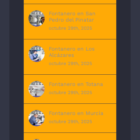
Fontanero en San
Pedro del Pinatar
octubre 29th, 2025
Fontanero en Los
Alcázares
octubre 29th, 2025
Fontanero en Totana
octubre 29th, 2025
Fontanero en Murcia
octubre 29th, 2025