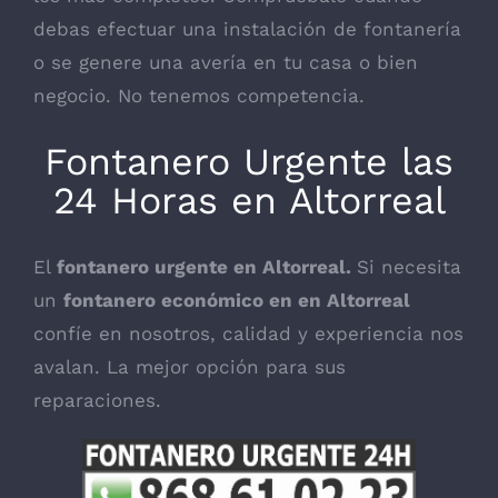
debas efectuar una instalación de fontanería
o se genere una avería en tu casa o bien
negocio. No tenemos competencia.
Fontanero Urgente las
24 Horas en Altorreal
El
fontanero urgente en Altorreal.
Si necesita
un
fontanero económico en en Altorreal
confíe en nosotros, calidad y experiencia nos
avalan. La mejor opción para sus
reparaciones.