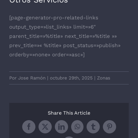
[page-generator-pro-related-links
output_type=»list_links» limit=»6″
parent_title=»%title» next_title=»%title »»
prev_title=»« %title» post_status=»publish»
orderby=»none» order=»asc»]
Por
Jose Ramón
|
octubre 29th, 2025
|
Zonas
Share This Article
Facebook
X
LinkedIn
WhatsApp
Tumblr
Pinterest