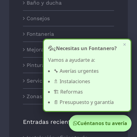
Baño y ducha
Consejos
Fontanería
×
💦
¿Necesitas un Fontanero?
Mejoras para el Hogar
Vamos a ayudarte a:
Pintura y decoración
🔧 Averías urgentes
Servicios
🚿 Instalaciones
🏗️ Reformas
Zonas
📄 Presupuesto y garantía
Entradas recientes
Cuéntanos tu avería