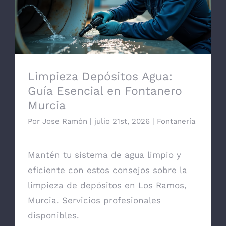
Limpieza Depósitos Agua: Guía Esencial
en Fontanero Murcia
Limpieza Depósitos Agua:
Guía Esencial en Fontanero
Murcia
Por
Jose Ramón
|
julio 21st, 2026
|
Fontanería
Mantén tu sistema de agua limpio y
eficiente con estos consejos sobre la
limpieza de depósitos en Los Ramos,
Murcia. Servicios profesionales
disponibles.