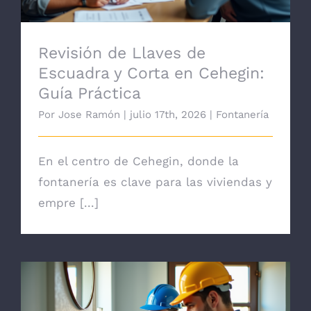
Revisión de Llaves de
Escuadra y Corta en Cehegin:
Guía Práctica
Por
Jose Ramón
|
julio 17th, 2026
|
Fontanería
En el centro de Cehegin, donde la
fontanería es clave para las viviendas y
empre [...]