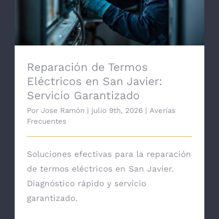
Reparación de Termos
Eléctricos en San Javier:
Servicio Garantizado
Por
Jose Ramón
|
julio 9th, 2026
|
Averías
Frecuentes
Soluciones efectivas para la reparación
de termos eléctricos en San Javier.
Diagnóstico rápido y servicio
garantizado.