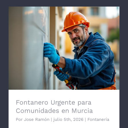
Fontanero Urgente para Comunidades en
Murcia
Fontanero Urgente para
Comunidades en Murcia
Por
Jose Ramón
|
julio 5th, 2026
|
Fontanería