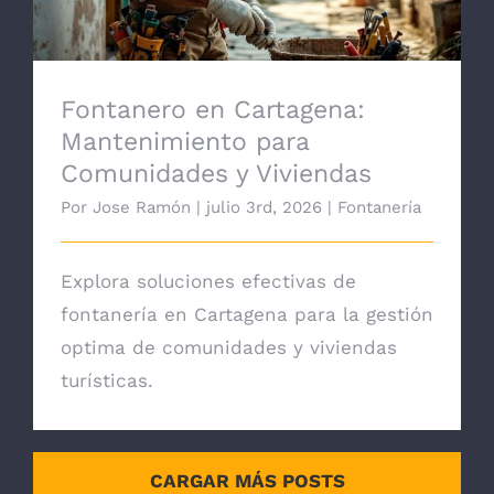
Fontanero en Cartagena:
Mantenimiento para
Comunidades y Viviendas
Por
Jose Ramón
|
julio 3rd, 2026
|
Fontanería
Explora soluciones efectivas de
fontanería en Cartagena para la gestión
optima de comunidades y viviendas
turísticas.
CARGAR MÁS POSTS