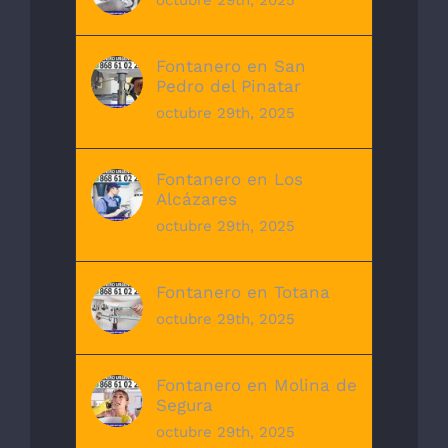
octubre 29th, 2025
Fontanero en San
Pedro del Pinatar
octubre 29th, 2025
Fontanero en Los
Alcázares
octubre 29th, 2025
Fontanero en Totana
octubre 29th, 2025
Fontanero en Molina de
Segura
octubre 29th, 2025