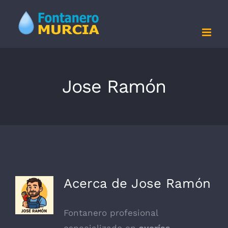
Saltar
al
contenido
Jose Ramón
Acerca de
Jose Ramón
Fontanero profesional
especializado en
averías