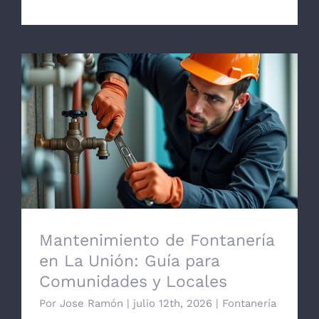
Mantenimiento de Fontanería en La
Unión: Guía para Comunidades y Locales
Mantenimiento de Fontanería
en La Unión: Guía para
Comunidades y Locales
Por
Jose Ramón
|
julio 12th, 2026
|
Fontanería