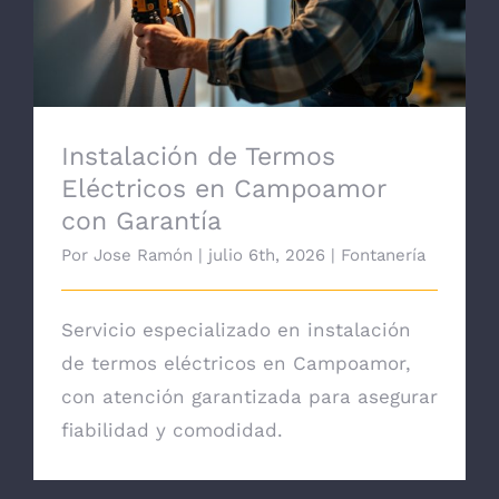
Instalación de Termos
Eléctricos en Campoamor
con Garantía
Por
Jose Ramón
|
julio 6th, 2026
|
Fontanería
Servicio especializado en instalación
de termos eléctricos en Campoamor,
con atención garantizada para asegurar
fiabilidad y comodidad.