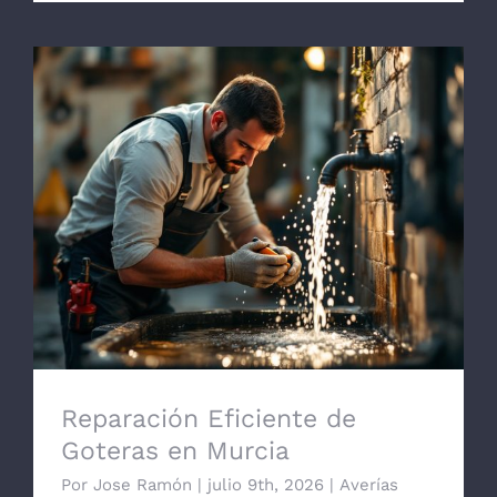
Reparación Eficiente de Goteras en
Murcia
Reparación Eficiente de
Goteras en Murcia
Por
Jose Ramón
|
julio 9th, 2026
|
Averías