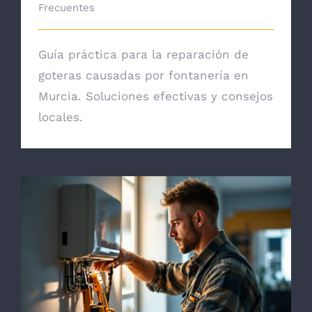
Frecuentes
Guía práctica para la reparación de
goteras causadas por fontanería en
Murcia. Soluciones efectivas y consejos
locales.
Instalación de Termos Eléctricos en
Campoamor con Garantía