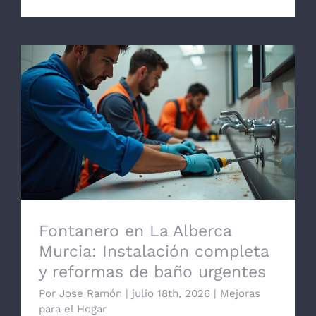
Fontanero en La Alberca Murcia:
Instalación completa y reformas de baño
urgentes
Fontanero en La Alberca
Murcia: Instalación completa
y reformas de baño urgentes
Por
Jose Ramón
|
julio 18th, 2026
|
Mejoras
para el Hogar