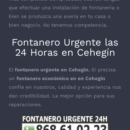
que efectuar una instalación de fontanería o
bien se produzca una avería en tu casa o
bien negocio. No tenemos competencia.
Fontanero Urgente las
24 Horas en Cehegín
El
fontanero urgente en Cehegín.
Si precisa
un
fontanero económico en en Cehegín
confíe en nosotros, calidad y experiencia nos
dan credibilidad. La mejor opción para sus
reparaciones.