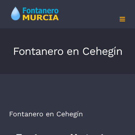
Saltar
al
contenido
Fontanero en Cehegín
Fontanero en Cehegín