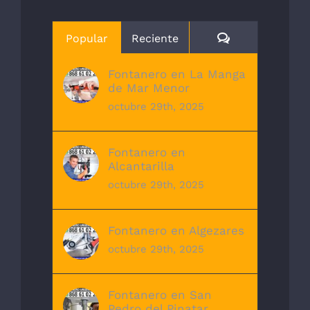
Comentarios
Popular
Reciente
Fontanero en La Manga
de Mar Menor
octubre 29th, 2025
Fontanero en
Alcantarilla
octubre 29th, 2025
Fontanero en Algezares
octubre 29th, 2025
Fontanero en San
Pedro del Pinatar