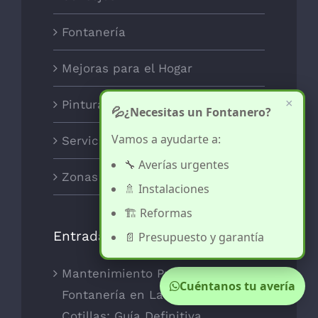
Fontanería
Mejoras para el Hogar
×
Pintura y decoración
💦
¿Necesitas un Fontanero?
Vamos a ayudarte a:
Servicios
🔧 Averías urgentes
Zonas
🚿 Instalaciones
🏗️ Reformas
Entradas recientes
📄 Presupuesto y garantía
Mantenimiento Preventivo de
Cuéntanos tu avería
Fontanería en Las Torres de
Cotillas: Guía Definitiva