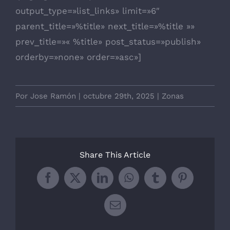
output_type=»list_links» limit=»6″
parent_title=»%title» next_title=»%title »»
prev_title=»« %title» post_status=»publish»
orderby=»none» order=»asc»]
Por
Jose Ramón
|
octubre 29th, 2025
|
Zonas
Share This Article
Facebook
X
LinkedIn
WhatsApp
Tumblr
Pinterest
Correo
electrónico