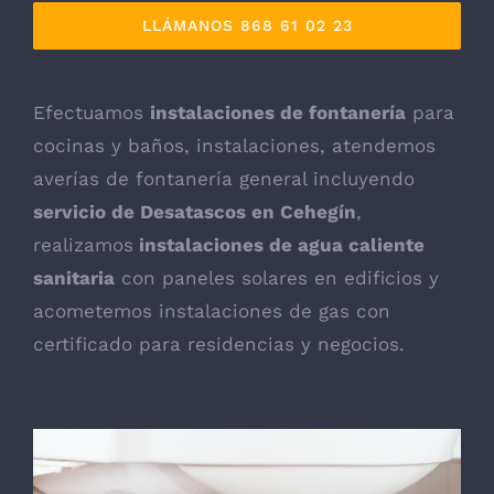
LLÁMANOS 868 61 02 23
Efectuamos
instalaciones de fontanería
para
cocinas y baños, instalaciones, atendemos
averías de fontanería general incluyendo
servicio de Desatascos en Cehegín
,
realizamos
instalaciones de agua caliente
sanitaria
con paneles solares en edificios y
acometemos instalaciones de gas con
certificado para residencias y negocios.