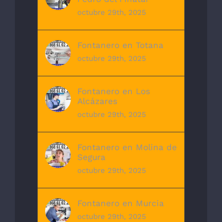
octubre 29th, 2025
Fontanero en Totana
octubre 29th, 2025
Fontanero en Los
Alcázares
octubre 29th, 2025
Fontanero en Molina de
Segura
octubre 29th, 2025
Fontanero en Murcia
octubre 29th, 2025