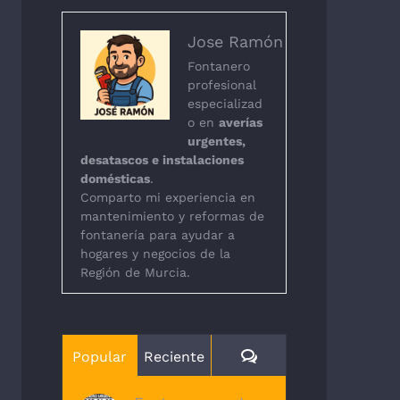
Jose Ramón
Fontanero
profesional
especializad
o en
averías
urgentes,
desatascos e instalaciones
domésticas
.
Comparto mi experiencia en
mantenimiento y reformas de
fontanería para ayudar a
hogares y negocios de la
Región de Murcia.
Comentarios
Popular
Reciente