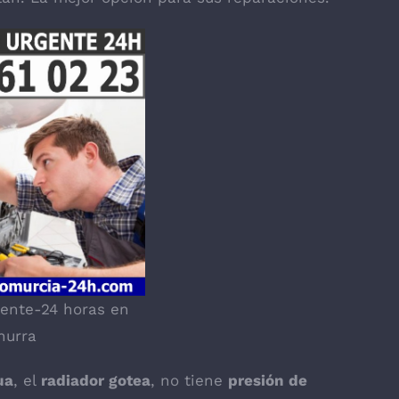
ente-24 horas en
hurra
ua
, el
radiador gotea
, no tiene
presión de