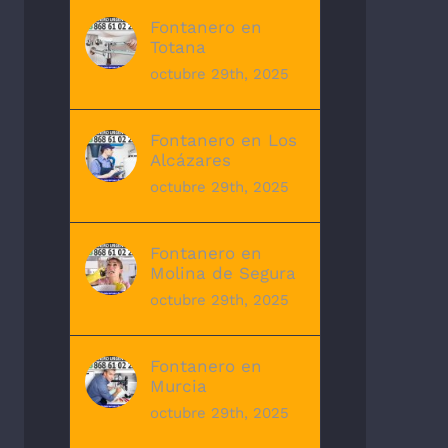
Fontanero en
Totana
octubre 29th, 2025
Fontanero en Los
Alcázares
octubre 29th, 2025
Fontanero en
Molina de Segura
octubre 29th, 2025
Fontanero en
Murcia
octubre 29th, 2025