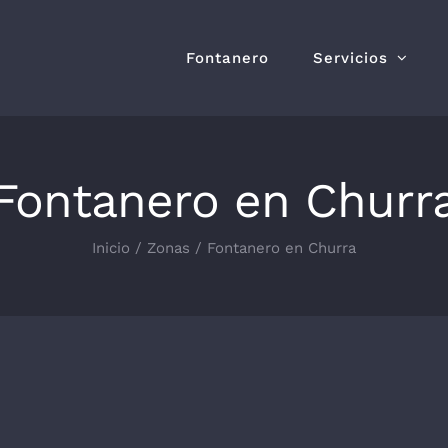
Fontanero
Servicios
Fontanero en Churr
Inicio
Zonas
Fontanero en Churra