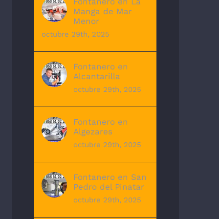
Fontanero en La
Manga de Mar
Menor
octubre 29th, 2025
Fontanero en
Alcantarilla
octubre 29th, 2025
Fontanero en
Algezares
octubre 29th, 2025
Fontanero en San
Pedro del Pinatar
octubre 29th, 2025