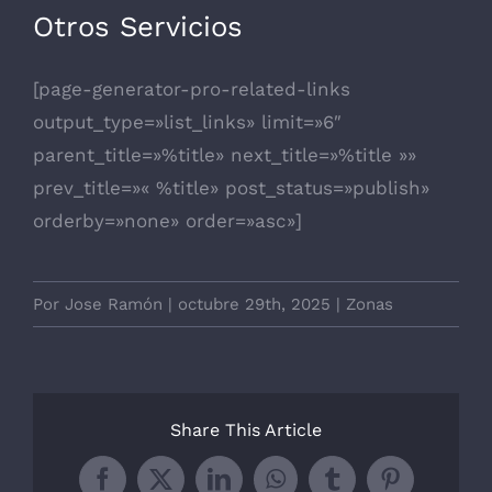
Otros Servicios
[page-generator-pro-related-links
output_type=»list_links» limit=»6″
parent_title=»%title» next_title=»%title »»
prev_title=»« %title» post_status=»publish»
orderby=»none» order=»asc»]
Por
Jose Ramón
|
octubre 29th, 2025
|
Zonas
Share This Article
Facebook
X
LinkedIn
WhatsApp
Tumblr
Pinterest