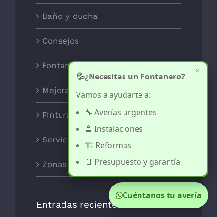
Baño y ducha
Consejos
Fontanería
×
💦
¿Necesitas un Fontanero?
Mejoras para el Hogar
Vamos a ayudarte a:
🔧 Averías urgentes
Pintura y decoración
🚿 Instalaciones
Servicios
🏗️ Reformas
📄 Presupuesto y garantía
Zonas
Cuéntanos tu avería
Entradas recientes