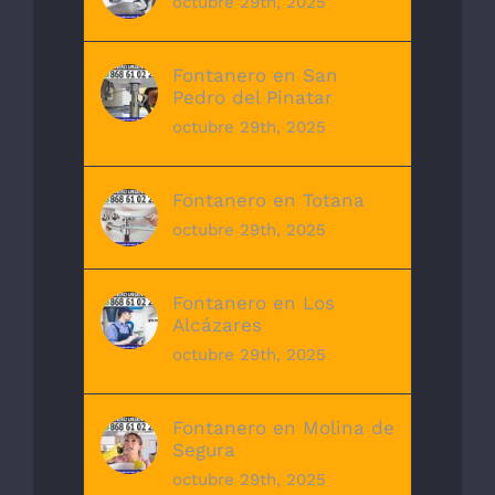
octubre 29th, 2025
Fontanero en San
Pedro del Pinatar
octubre 29th, 2025
Fontanero en Totana
octubre 29th, 2025
Fontanero en Los
Alcázares
octubre 29th, 2025
Fontanero en Molina de
Segura
octubre 29th, 2025