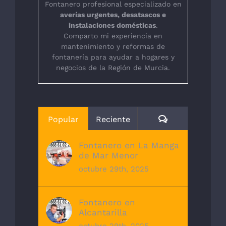
Fontanero profesional especializado en
averías urgentes, desatascos e
instalaciones domésticas
.
Comparto mi experiencia en
mantenimiento y reformas de
fontanería para ayudar a hogares y
negocios de la Región de Murcia.
Comentarios
Popular
Reciente
Fontanero en La Manga
de Mar Menor
octubre 29th, 2025
Fontanero en
Alcantarilla