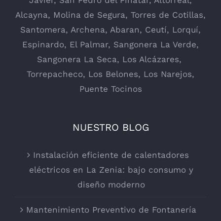
Javier
,
San Pedro del Pinatar
,
Altorreal
,
Alcayna
,
Molina de Segura
,
Torres de Cotillas
,
Santomera
,
Archena
,
Abaran
,
Ceutí
,
Lorquí
,
Espinardo
,
El Palmar
,
Sangonera La Verde
,
Sangonera La Seca
,
Los Alcázares
,
Torrepacheco, Los Belones,
Los Narejos
,
Puente Tocinos
NUESTRO BLOG
Instalación eficiente de calentadores
eléctricos en La Zenia: bajo consumo y
diseño moderno
Mantenimiento Preventivo de Fontanería