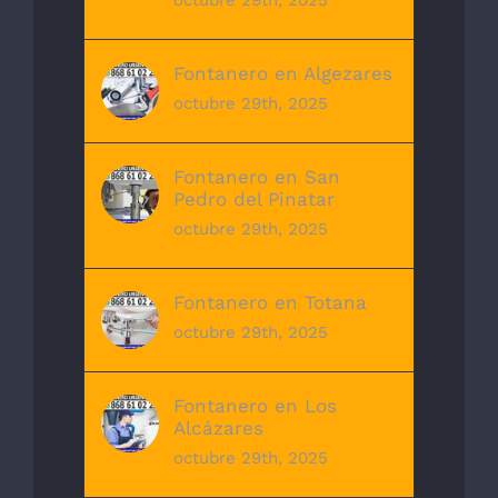
octubre 29th, 2025
Fontanero en Algezares
octubre 29th, 2025
Fontanero en San
Pedro del Pinatar
octubre 29th, 2025
Fontanero en Totana
octubre 29th, 2025
Fontanero en Los
Alcázares
octubre 29th, 2025