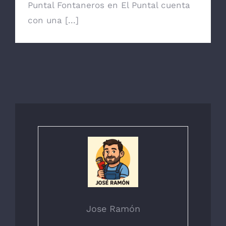
Puntal Fontaneros en El Puntal cuenta
con una [...]
Jose Ramón