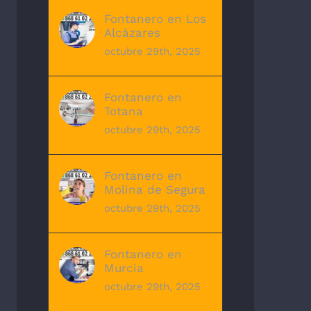
Fontanero en Los
Alcázares
octubre 29th, 2025
Fontanero en
Totana
octubre 29th, 2025
Fontanero en
Molina de Segura
octubre 29th, 2025
Fontanero en
Murcia
octubre 29th, 2025