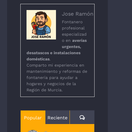
Jose Ramón
Fontanero
profesional
especializad
o en
averías
urgentes,
desatascos e instalaciones
domésticas
.
Comparto mi experiencia en
mantenimiento y reformas de
fontanería para ayudar a
hogares y negocios de la
Región de Murcia.
Comentarios
Popular
Reciente