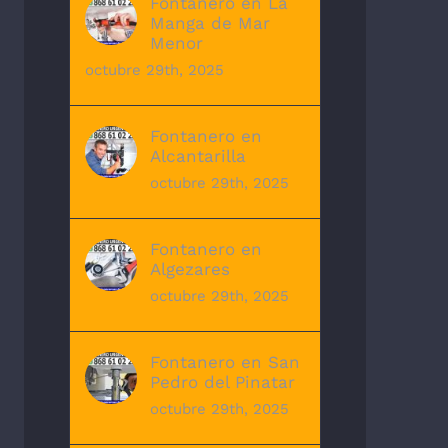
Fontanero en La
Manga de Mar
Menor
octubre 29th, 2025
Fontanero en
Alcantarilla
octubre 29th, 2025
Fontanero en
Algezares
octubre 29th, 2025
Fontanero en San
Pedro del Pinatar
octubre 29th, 2025