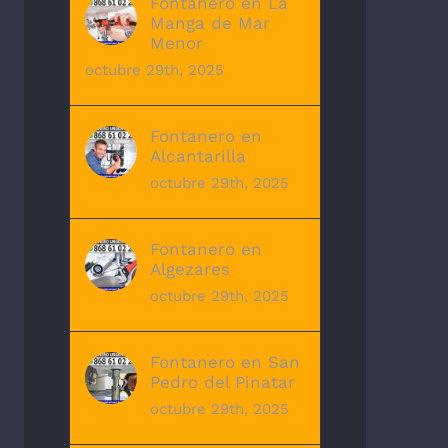
Fontanero en La
Manga de Mar
Menor
octubre 29th, 2025
Fontanero en
Alcantarilla
octubre 29th, 2025
Fontanero en
Algezares
octubre 29th, 2025
Fontanero en San
Pedro del Pinatar
octubre 29th, 2025