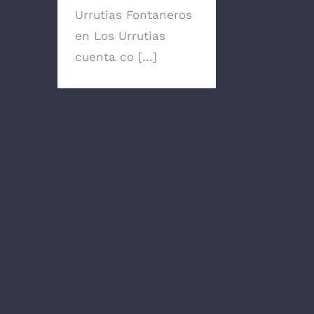
Urrutias Fontaneros
en Los Urrutias
cuenta co [...]