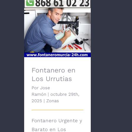
Fontanero en Los
Urrutias
Fontanero en
Los Urrutias
Por
Jose
Ramón
|
octubre 29th,
2025
|
Zonas
Fontanero Urgente y
Barato en Los