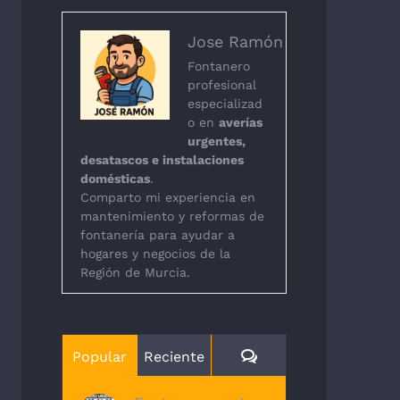
Jose Ramón
Fontanero
profesional
especializad
o en
averías
urgentes,
desatascos e instalaciones
domésticas
.
Comparto mi experiencia en
mantenimiento y reformas de
fontanería para ayudar a
hogares y negocios de la
Región de Murcia.
Comentarios
Popular
Reciente