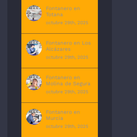
Fontanero en
Totana
octubre 29th, 2025
Fontanero en Los
Alcázares
octubre 29th, 2025
Fontanero en
Molina de Segura
octubre 29th, 2025
Fontanero en
Murcia
octubre 29th, 2025