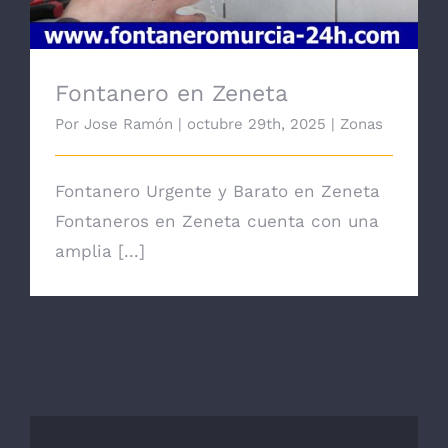
Fontanero en Zeneta
Por
Jose Ramón
|
octubre 29th, 2025
|
Zonas
Fontanero Urgente y Barato en Zeneta
Fontaneros en Zeneta cuenta con una
amplia [...]