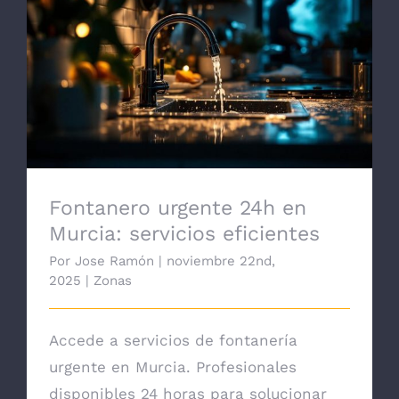
Fontanero urgente 24h en Murcia:
servicios eficientes
Fontanero urgente 24h en
Murcia: servicios eficientes
Por
Jose Ramón
|
noviembre 22nd,
2025
|
Zonas
Accede a servicios de fontanería
urgente en Murcia. Profesionales
disponibles 24 horas para solucionar