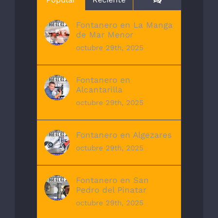
Fontanero en La Manga
de Mar Menor
octubre 29th, 2025
Fontanero en
Alcantarilla
octubre 29th, 2025
Fontanero en Algezares
octubre 29th, 2025
Fontanero en San
Pedro del Pinatar
octubre 29th, 2025