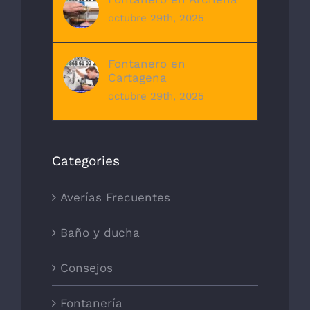
octubre 29th, 2025
Fontanero en
Cartagena
octubre 29th, 2025
Categories
Averías Frecuentes
Baño y ducha
Consejos
Fontanería