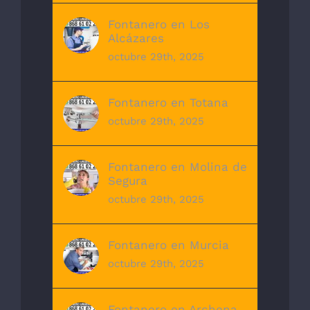
Fontanero en Los
Alcázares
octubre 29th, 2025
Fontanero en Totana
octubre 29th, 2025
Fontanero en Molina de
Segura
octubre 29th, 2025
Fontanero en Murcia
octubre 29th, 2025
Fontanero en Archena