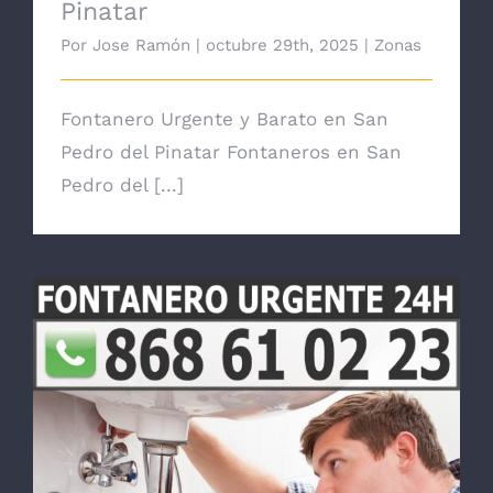
Pinatar
Por
Jose Ramón
|
octubre 29th, 2025
|
Zonas
Fontanero Urgente y Barato en San
Pedro del Pinatar Fontaneros en San
Pedro del [...]