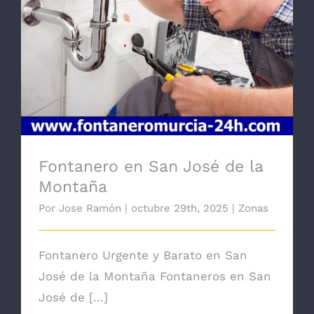
Fontanero en San José de la Montaña
Fontanero en San José de la
Montaña
Por
Jose Ramón
|
octubre 29th, 2025
|
Zonas
Fontanero Urgente y Barato en San
José de la Montaña Fontaneros en San
José de [...]