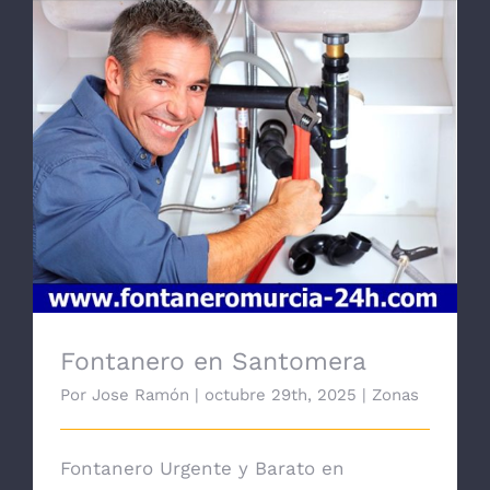
Fontanero en Santomera
Fontanero en Santomera
Por
Jose Ramón
|
octubre 29th, 2025
|
Zonas
Fontanero Urgente y Barato en