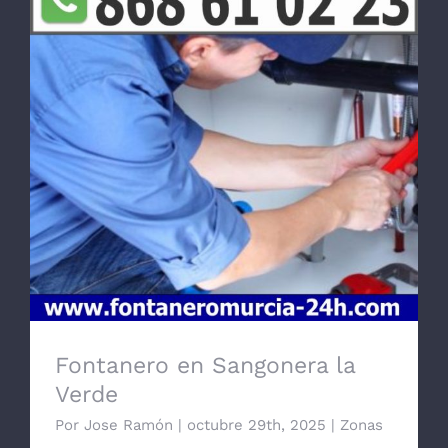
Fontanero en Sangonera la Verde
Fontanero en Sangonera la
Verde
Por
Jose Ramón
|
octubre 29th, 2025
|
Zonas