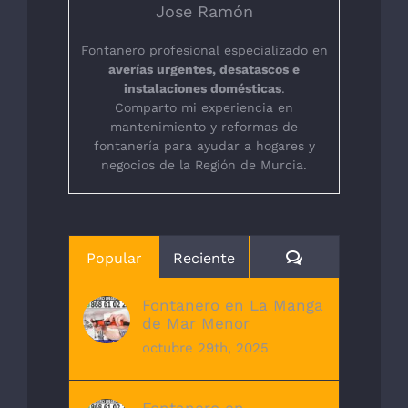
Jose Ramón
Fontanero profesional especializado en
averías urgentes, desatascos e
instalaciones domésticas
.
Comparto mi experiencia en
mantenimiento y reformas de
fontanería para ayudar a hogares y
negocios de la Región de Murcia.
Comentarios
Popular
Reciente
Fontanero en La Manga
de Mar Menor
octubre 29th, 2025