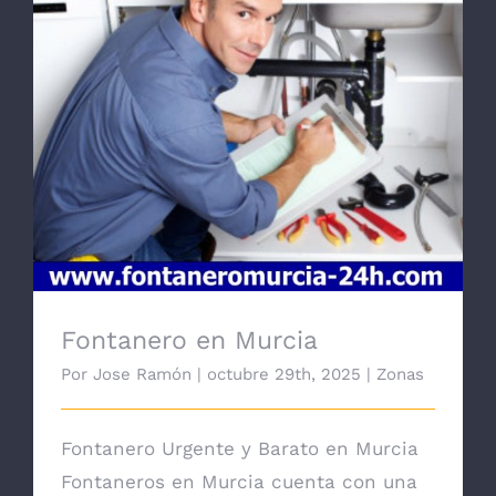
Fontanero en Murcia
Fontanero en Murcia
Por
Jose Ramón
|
octubre 29th, 2025
|
Zonas
Fontanero Urgente y Barato en Murcia
Fontaneros en Murcia cuenta con una