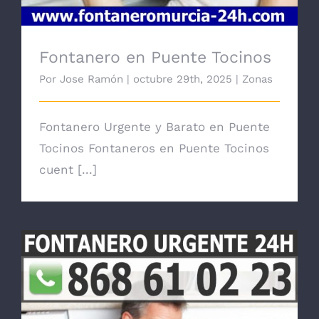
Fontanero en Puente Tocinos
Por
Jose Ramón
|
octubre 29th, 2025
|
Zonas
Fontanero Urgente y Barato en Puente
Tocinos Fontaneros en Puente Tocinos
cuent [...]