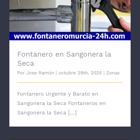
Fontanero en Sangonera la
Seca
Por
Jose Ramón
|
octubre 29th, 2025
|
Zonas
Fontanero Urgente y Barato en
Sangonera la Seca Fontaneros en
Sangonera la Seca [...]