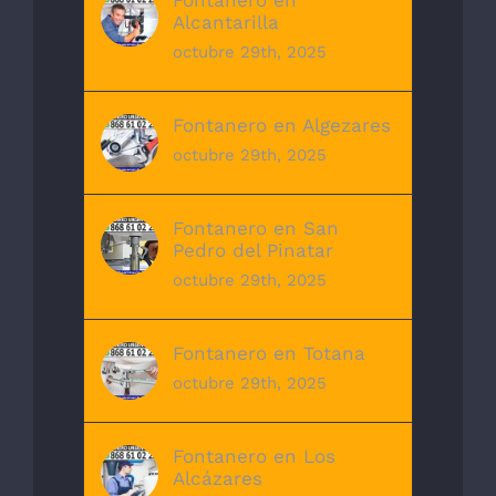
Fontanero en
Alcantarilla
octubre 29th, 2025
Fontanero en Algezares
octubre 29th, 2025
Fontanero en San
Pedro del Pinatar
octubre 29th, 2025
Fontanero en Totana
octubre 29th, 2025
Fontanero en Los
Alcázares