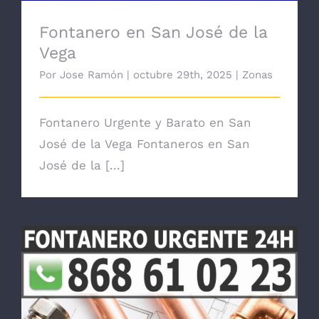
Fontanero en San José de la
Vega
Por
Jose Ramón
|
octubre 29th, 2025
|
Zonas
Fontanero Urgente y Barato en San
José de la Vega Fontaneros en San
José de la [...]