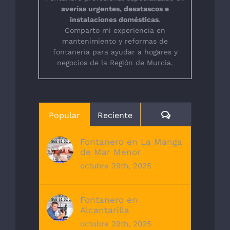
averías urgentes, desatascos e
instalaciones domésticas
.
Comparto mi experiencia en
mantenimiento y reformas de
fontanería para ayudar a hogares y
negocios de la Región de Murcia.
Comentarios
Popular
Reciente
Fontanero en La Manga
de Mar Menor
octubre 29th, 2025
Fontanero en
Alcantarilla
octubre 29th, 2025