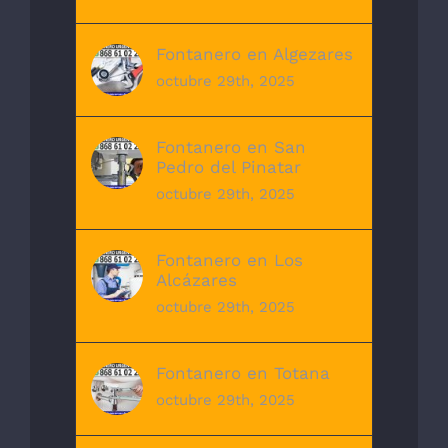
Fontanero en Algezares
octubre 29th, 2025
Fontanero en San
Pedro del Pinatar
octubre 29th, 2025
Fontanero en Los
Alcázares
octubre 29th, 2025
Fontanero en Totana
octubre 29th, 2025