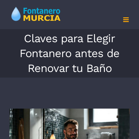
Saltar
al
contenido
Claves para Elegir
Fontanero antes de
Renovar tu Baño
Ver
imagen
más