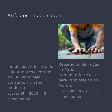
Artículos relacionados
Reparación de Fugas
I
Instalación eficiente de
en Patios
d
calentadores eléctricos
Comunitarios: Guía
b
en La Zenia: bajo
para Propietarios en
G
consumo y diseño
Murcia
j
moderno
julio 29th, 2026
|
Sin
c
agosto 8th, 2026
|
Sin
comentarios
comentarios