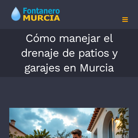
Saltar
al
contenido
Cómo manejar el
drenaje de patios y
garajes en Murcia
Ver
imagen
más