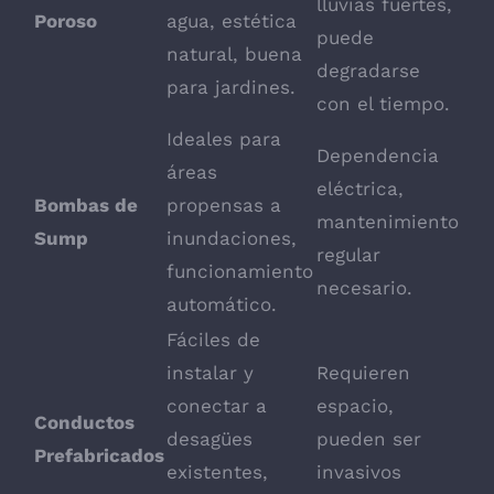
lluvias fuertes,
Poroso
agua, estética
puede
natural, buena
degradarse
para jardines.
con el tiempo.
Ideales para
Dependencia
áreas
eléctrica,
Bombas de
propensas a
mantenimiento
Sump
inundaciones,
regular
funcionamiento
necesario.
automático.
Fáciles de
instalar y
Requieren
conectar a
espacio,
Conductos
desagües
pueden ser
Prefabricados
existentes,
invasivos