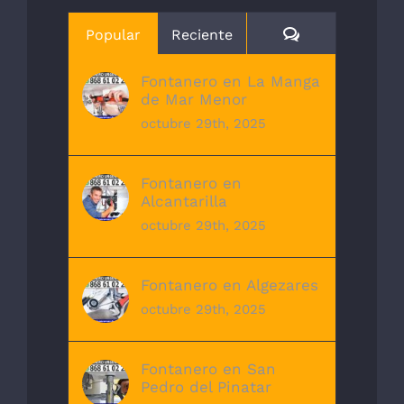
Comentarios
Popular
Reciente
Fontanero en La Manga
de Mar Menor
octubre 29th, 2025
Fontanero en
Alcantarilla
octubre 29th, 2025
Fontanero en Algezares
octubre 29th, 2025
Fontanero en San
Pedro del Pinatar