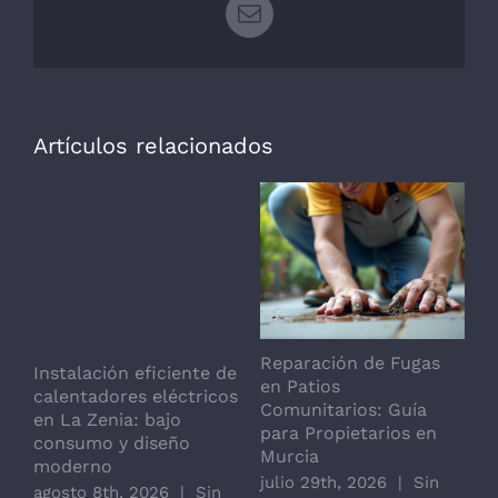
Correo
electrónico
Artículos relacionados
Reparación de Fugas
I
Instalación eficiente de
en Patios
d
calentadores eléctricos
Comunitarios: Guía
b
en La Zenia: bajo
para Propietarios en
G
consumo y diseño
Murcia
j
moderno
julio 29th, 2026
|
Sin
c
agosto 8th, 2026
|
Sin