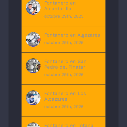
Fontanero en
Alcantarilla
octubre 29th, 2025
Fontanero en Algezares
octubre 29th, 2025
Fontanero en San
Pedro del Pinatar
octubre 29th, 2025
Fontanero en Los
Alcázares
octubre 29th, 2025
Fontanero en Totana