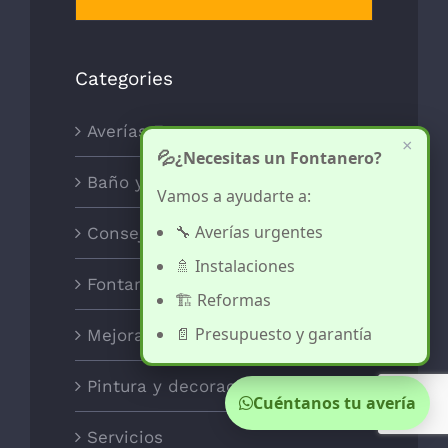
Categories
Averías Frecuentes
×
💦
¿Necesitas un Fontanero?
Baño y ducha
Vamos a ayudarte a:
🔧 Averías urgentes
Consejos
🚿 Instalaciones
Fontanería
🏗️ Reformas
📄 Presupuesto y garantía
Mejoras para el Hogar
Pintura y decoración
Cuéntanos tu avería
Servicios