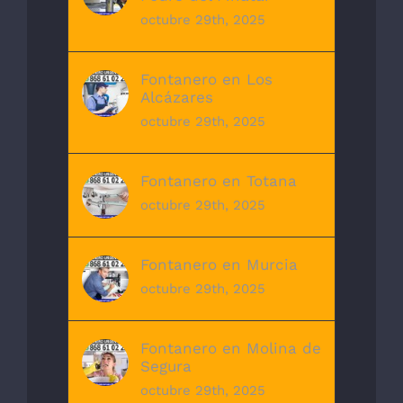
octubre 29th, 2025
Fontanero en Los
Alcázares
octubre 29th, 2025
Fontanero en Totana
octubre 29th, 2025
Fontanero en Murcia
octubre 29th, 2025
Fontanero en Molina de
Segura
octubre 29th, 2025