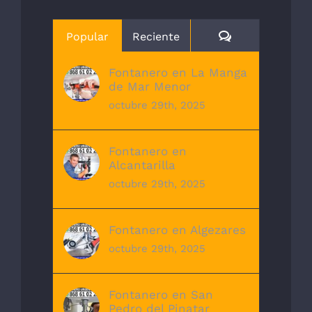
Comentarios
Popular
Reciente
Fontanero en La Manga
de Mar Menor
octubre 29th, 2025
Fontanero en
Alcantarilla
octubre 29th, 2025
Fontanero en Algezares
octubre 29th, 2025
Fontanero en San
Pedro del Pinatar