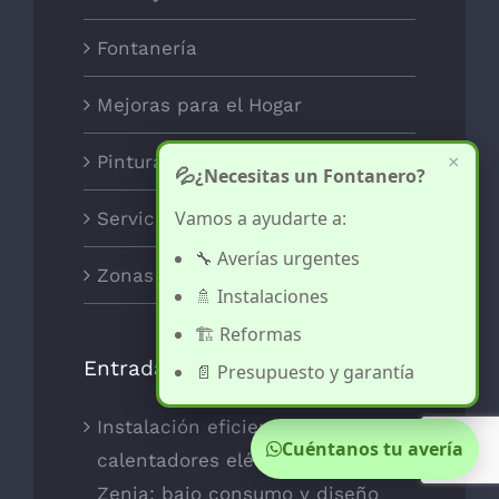
Fontanería
Mejoras para el Hogar
Pintura y decoración
×
💦
¿Necesitas un Fontanero?
Vamos a ayudarte a:
Servicios
🔧 Averías urgentes
Zonas
🚿 Instalaciones
🏗️ Reformas
Entradas recientes
📄 Presupuesto y garantía
Instalación eficiente de
Cuéntanos tu avería
calentadores eléctricos en La
Zenia: bajo consumo y diseño