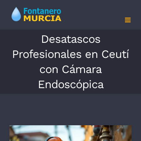
Saltar
al
contenido
Desatascos
Profesionales en Ceutí
con Cámara
Endoscópica
Ver
imagen