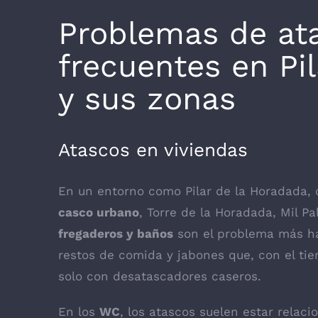
Problemas de at
frecuentes en Pi
y sus zonas
Atascos en viviendas
En un entorno como Pilar de la Horadada, 
casco urbano
, Torre de la Horadada, Mil 
fregaderos y baños
son el problema más ha
restos de comida y jabones que, con el tie
solo con desatascadores caseros.
En los
WC
, los atascos suelen estar relaci