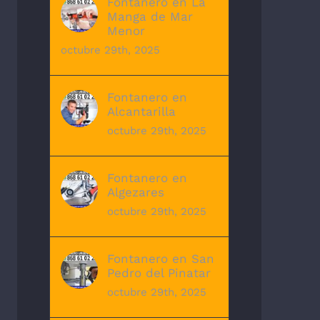
Fontanero en La
Manga de Mar
Menor
octubre 29th, 2025
Fontanero en
Alcantarilla
octubre 29th, 2025
Fontanero en
Algezares
octubre 29th, 2025
Fontanero en San
Pedro del Pinatar
octubre 29th, 2025