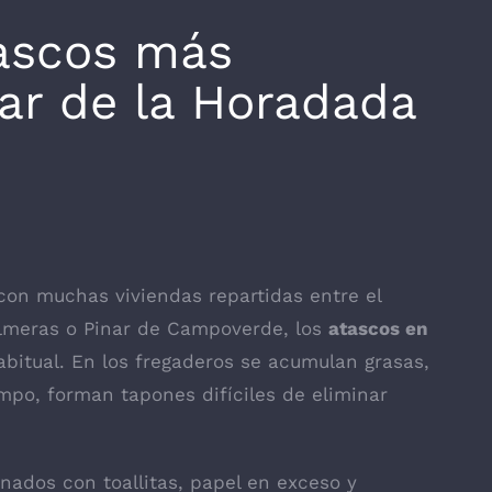
ascos más
lar de la Horadada
con muchas viviendas repartidas entre el
Palmeras o Pinar de Campoverde, los
atascos en
bitual. En los fregaderos se acumulan grasas,
mpo, forman tapones difíciles de eliminar
onados con toallitas, papel en exceso y