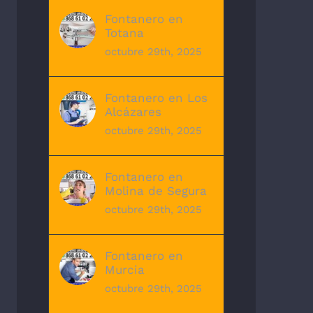
Fontanero en
Totana
octubre 29th, 2025
Fontanero en Los
Alcázares
octubre 29th, 2025
Fontanero en
Molina de Segura
octubre 29th, 2025
Fontanero en
Murcia
octubre 29th, 2025