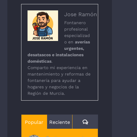
Jose Ramón
Fontanero
profesional
especializad
o en
averías
urgentes,
desatascos e instalaciones
domésticas
.
Comparto mi experiencia en
mantenimiento y reformas de
fontanería para ayudar a
hogares y negocios de la
Región de Murcia.
Comentarios
Popular
Reciente