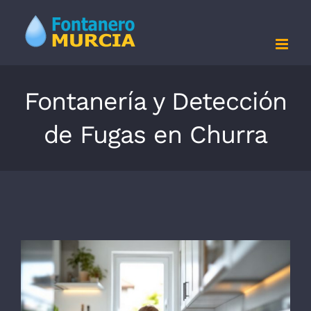
Saltar
al
contenido
Fontanería y Detección
de Fugas en Churra
Ver
imagen
más