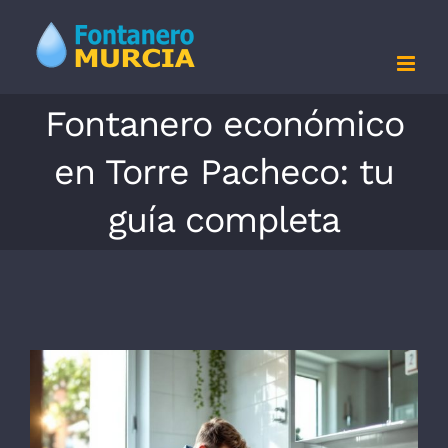
Saltar
al
contenido
Fontanero económico
en Torre Pacheco: tu
guía completa
Ver
imagen
más