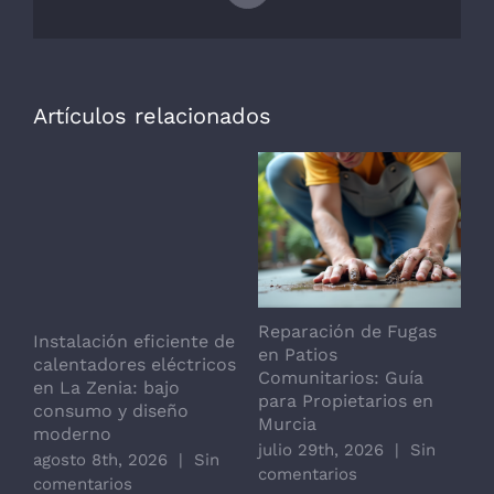
electrónico
Artículos relacionados
Reparación de Fugas
I
Instalación eficiente de
en Patios
d
calentadores eléctricos
Comunitarios: Guía
b
en La Zenia: bajo
para Propietarios en
G
consumo y diseño
Murcia
j
moderno
julio 29th, 2026
|
Sin
c
agosto 8th, 2026
|
Sin
comentarios
comentarios