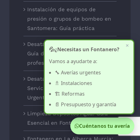
Instalación de equipos de
presión o grupos de bombeo en
Santomera: Guía práctica
Desatascos en Orihuela Costa:
×
💦
¿Necesitas un Fontanero?
Guía de limpieza con presión
Vamos a ayudarte a:
profesional
🔧 Averías urgentes
Desatascos en La Zenia:
🚿 Instalaciones
Servicio Profesional de Limpieza
🏗️ Reformas
Urgente para Cocinas y Baños
📄 Presupuesto y garantía
Limpieza Depósitos Agua: Guía
Esencial en Fontanero Murcia
Cuéntanos tu avería
Fontanero en La Alberca Murcia: