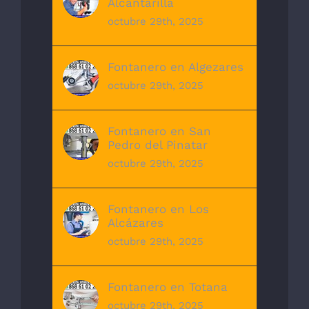
Alcantarilla
octubre 29th, 2025
Fontanero en Algezares
octubre 29th, 2025
Fontanero en San
Pedro del Pinatar
octubre 29th, 2025
Fontanero en Los
Alcázares
octubre 29th, 2025
Fontanero en Totana
octubre 29th, 2025