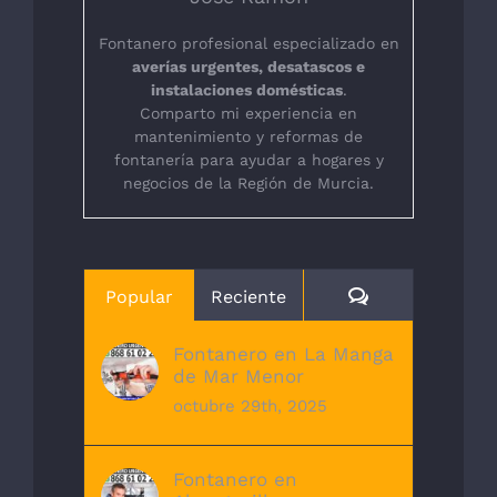
Fontanero profesional especializado en
averías urgentes, desatascos e
instalaciones domésticas
.
Comparto mi experiencia en
mantenimiento y reformas de
fontanería para ayudar a hogares y
negocios de la Región de Murcia.
Comentarios
Popular
Reciente
Fontanero en La Manga
de Mar Menor
octubre 29th, 2025
Fontanero en