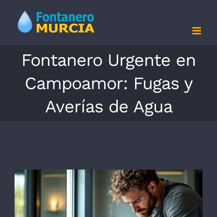
Saltar
al
contenido
Fontanero Urgente en
Campoamor: Fugas y
Averías de Agua
Ver
imagen
más