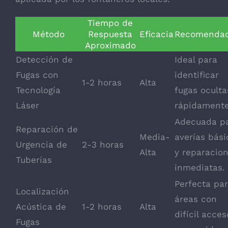
Tiempo de
Método
Respuesta
Eficacia
Recomendac
Aproximado
Detección de
Ideal para
Fugas con
identificar
1-2 horas
Alta
Tecnología
fugas oculta
Láser
rápidamente
Adecuada p
Reparación de
Media-
averías bási
Urgencia de
2-3 horas
Alta
y reparacio
Tuberías
inmediatas.
Perfecta pa
Localización
áreas con
Acústica de
1-2 horas
Alta
difícil acces
Fugas