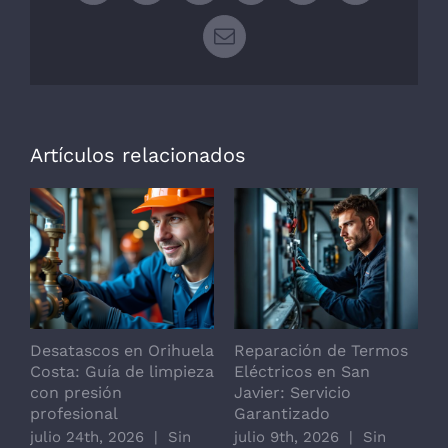
Correo
electrónico
Artículos relacionados
Desatascos en Orihuela
Reparación de Termos
R
Costa: Guía de limpieza
Eléctricos en San
d
con presión
Javier: Servicio
j
profesional
Garantizado
c
julio 24th, 2026
|
Sin
julio 9th, 2026
|
Sin