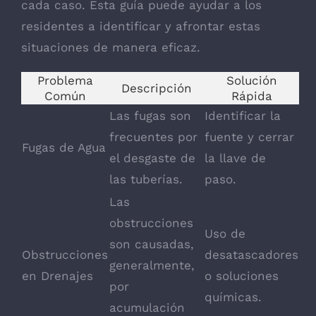
cada caso. Esta guía puede ayudar a los
residentes a identificar y afrontar estas
situaciones de manera eficaz.
Problema
Solución
Descripción
Común
Rápida
Las fugas son
Identificar la
frecuentes por
fuente y cerrar
Fugas de Agua
el desgaste de
la llave de
las tuberías.
paso.
Las
obstrucciones
Uso de
son causadas,
Obstrucciones
desatascadores
generalmente,
en Drenajes
o soluciones
por
químicas.
acumulación