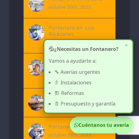
octubre 29th, 2025
Fontanero en Los
Alcázares
octubre 29th, 2025
×
💦
¿Necesitas un Fontanero?
Vamos a ayudarte a:
Fontanero en Molina de
Segura
🔧 Averías urgentes
octubre 29th, 2025
🚿 Instalaciones
🏗️ Reformas
Fontanero en Archena
📄 Presupuesto y garantía
octubre 29th, 2025
Cuéntanos tu avería
Fontanero en Murcia
octubre 29th, 2025