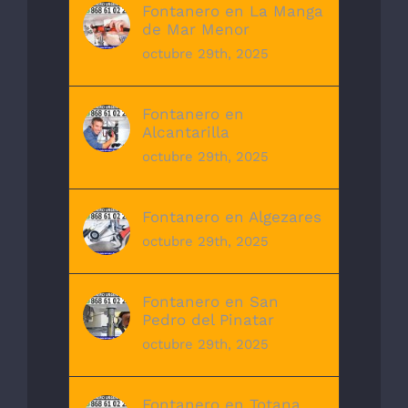
Fontanero en La Manga
de Mar Menor
octubre 29th, 2025
Fontanero en
Alcantarilla
octubre 29th, 2025
Fontanero en Algezares
octubre 29th, 2025
Fontanero en San
Pedro del Pinatar
octubre 29th, 2025
Fontanero en Totana