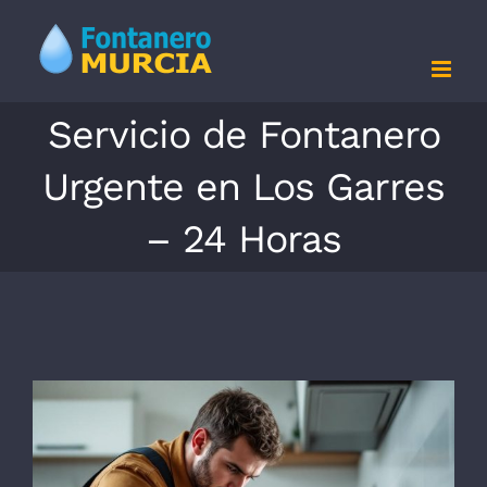
Saltar
al
contenido
Servicio de Fontanero
Urgente en Los Garres
– 24 Horas
Ver
imagen
más