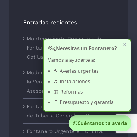
Entradas recientes
Mantenimiento Preventivo de
×
Fontanería en Las Torres de
💦
¿Necesitas un Fontanero?
Cotillas: Guía Definitiva
Vamos a ayudarte a:
🔧 Averías urgentes
Modernas Duchas en Sangonera
🚿 Instalaciones
la Verde: Guía de Instalación y
Asesoramiento Gratuito
🏗️ Reformas
📄 Presupuesto y garantía
Fontanería Urgente por Rotura
de Tubería General en Murcia
Cuéntanos tu avería
Fontanero Urgente en Churra: