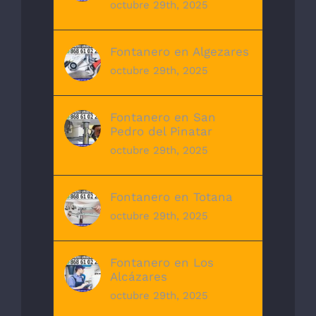
octubre 29th, 2025
Fontanero en Algezares
octubre 29th, 2025
Fontanero en San
Pedro del Pinatar
octubre 29th, 2025
Fontanero en Totana
octubre 29th, 2025
Fontanero en Los
Alcázares
octubre 29th, 2025