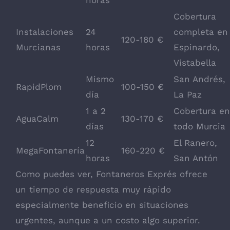
horas
Cobertura
Instalaciones
24
completa en
120-180 €
Murcianas
horas
Espinardo,
Vistabella
Mismo
San Andrés,
RapidPlom
100-150 €
día
La Paz
1 a 2
Cobertura en
AguaCalm
130-170 €
días
todo Murcia
12
El Ranero,
MegaFontanería
160-220 €
horas
San Antón
Como puedes ver, Fontaneros Exprés ofrece
un tiempo de respuesta muy rápido
especialmente beneficio en situaciones
urgentes, aunque a un costo algo superior.