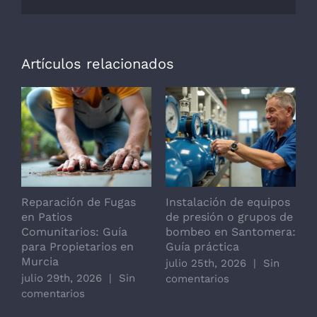
electrónico
Artículos relacionados
Reparación de Fugas
Instalación de equipos
D
en Patios
de presión o grupos de
Z
Comunitarios: Guía
bombeo en Santomera:
P
para Propietarios en
Guía práctica
L
Murcia
C
julio 25th, 2026
|
Sin
julio 29th, 2026
|
Sin
j
comentarios
comentarios
c