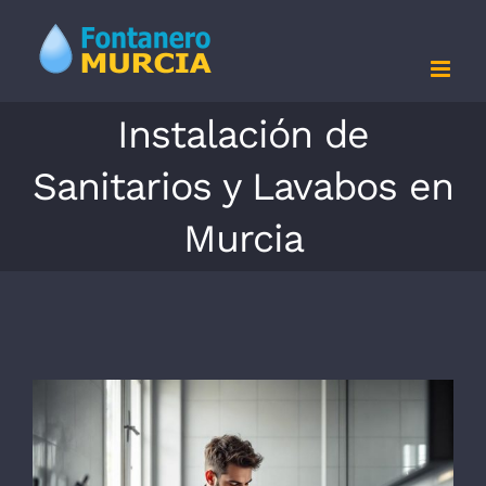
Saltar
al
contenido
Instalación de
Sanitarios y Lavabos en
Murcia
Ver
imagen
más