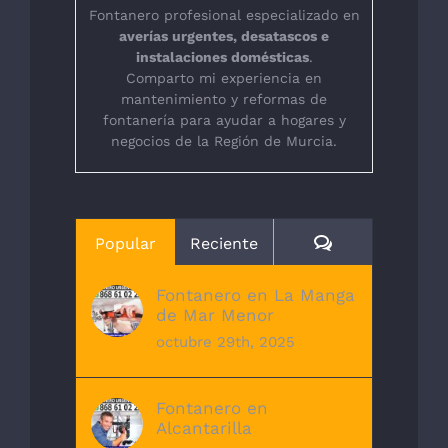
Fontanero profesional especializado en
averías urgentes, desatascos e
instalaciones domésticas
.
Comparto mi experiencia en
mantenimiento y reformas de
fontanería para ayudar a hogares y
negocios de la Región de Murcia.
Comentarios
Popular
Reciente
Fontanero en La Manga
de Mar Menor
octubre 29th, 2025
Fontanero en
Alcantarilla