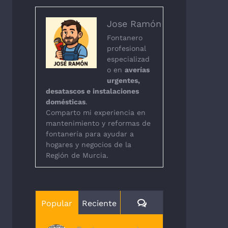
Jose Ramón
Fontanero
profesional
especializad
o en
averías
urgentes,
desatascos e instalaciones
domésticas
.
Comparto mi experiencia en
mantenimiento y reformas de
fontanería para ayudar a
hogares y negocios de la
Región de Murcia.
Comentarios
Popular
Reciente