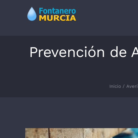
Saltar
al
contenido
Prevención de A
Inicio
Aver
Ver