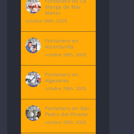
Fontanero en La
Manga de Mar
Menor
octubre 29th, 2025
Fontanero en
Alcantarilla
octubre 29th, 2025
Fontanero en
Algezares
octubre 29th, 2025
Fontanero en San
Pedro del Pinatar
octubre 29th, 2025