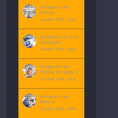
Fontanero en
Totana
octubre 29th, 2025
Fontanero en Los
Alcázares
octubre 29th, 2025
Fontanero en
Molina de Segura
octubre 29th, 2025
Fontanero en
Murcia
octubre 29th, 2025