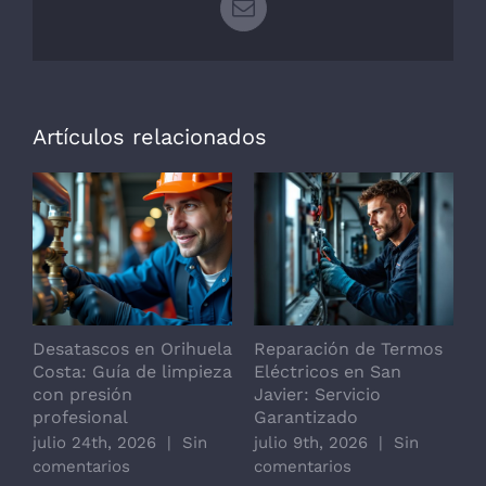
Correo
electrónico
Artículos relacionados
Desatascos en Orihuela
Reparación de Termos
R
Costa: Guía de limpieza
Eléctricos en San
d
con presión
Javier: Servicio
j
profesional
Garantizado
c
julio 24th, 2026
|
Sin
julio 9th, 2026
|
Sin
comentarios
comentarios