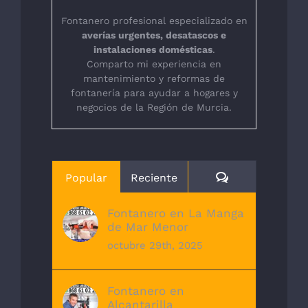
Fontanero profesional especializado en
averías urgentes, desatascos e
instalaciones domésticas
.
Comparto mi experiencia en
mantenimiento y reformas de
fontanería para ayudar a hogares y
negocios de la Región de Murcia.
Comentarios
Popular
Reciente
Fontanero en La Manga
de Mar Menor
octubre 29th, 2025
Fontanero en
Alcantarilla