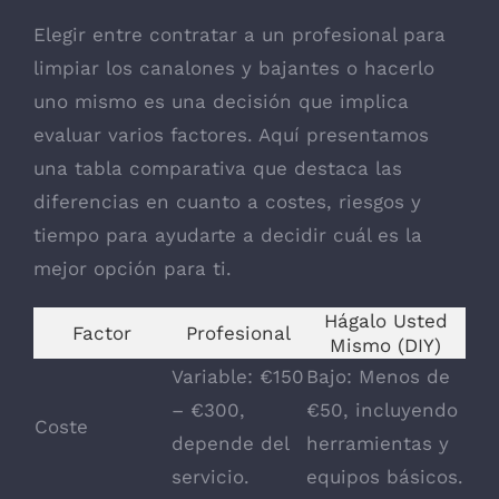
Elegir entre contratar a un profesional para
limpiar los canalones y bajantes o hacerlo
uno mismo es una decisión que implica
evaluar varios factores. Aquí presentamos
una tabla comparativa que destaca las
diferencias en cuanto a costes, riesgos y
tiempo para ayudarte a decidir cuál es la
mejor opción para ti.
Hágalo Usted
Factor
Profesional
Mismo (DIY)
Variable: €150
Bajo: Menos de
– €300,
€50, incluyendo
Coste
depende del
herramientas y
servicio.
equipos básicos.