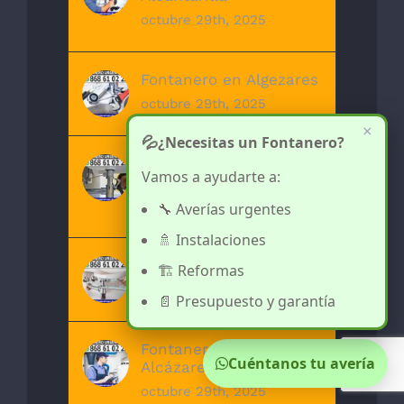
octubre 29th, 2025
Fontanero en Algezares
octubre 29th, 2025
×
💦
¿Necesitas un Fontanero?
Fontanero en San
Vamos a ayudarte a:
Pedro del Pinatar
octubre 29th, 2025
🔧 Averías urgentes
🚿 Instalaciones
Fontanero en Totana
🏗️ Reformas
octubre 29th, 2025
📄 Presupuesto y garantía
Fontanero en Los
Cuéntanos tu avería
Alcázares
octubre 29th, 2025