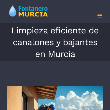
Saltar
al
contenido
Limpieza eficiente de
canalones y bajantes
en Murcia
Ver
imagen
más