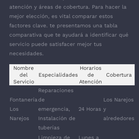
atención y áreas de cobertura. Para hacer la
mejor elección, es vital comparar estos
factores clave. te presentamos una tabla
comparativa que te ayudará a identificar qué
servicio puede satisfacer mejor tus
necesidades.
Nombre
Horarios
del
Especialidades
de
Cobertura
Servicio
Atención
Reparaciones
Fontanería
de
Los Narejos
Los
emergencia,
24 Horas
y
Narejos
Instalación de
alrededores
tuberías
Limpieza de
Lunes a