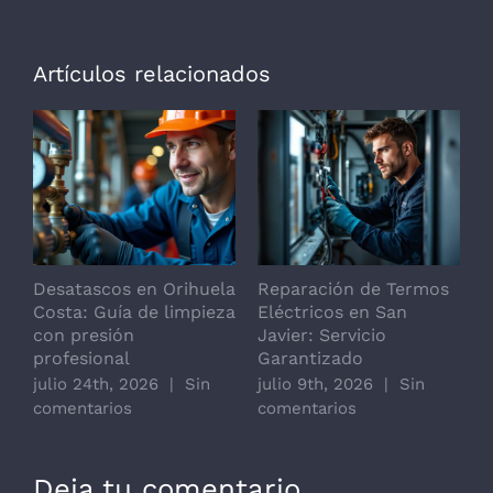
Artículos relacionados
Desatascos en Orihuela
Reparación de Termos
R
Costa: Guía de limpieza
Eléctricos en San
d
con presión
Javier: Servicio
j
profesional
Garantizado
c
julio 24th, 2026
|
Sin
julio 9th, 2026
|
Sin
comentarios
comentarios
Deja tu comentario