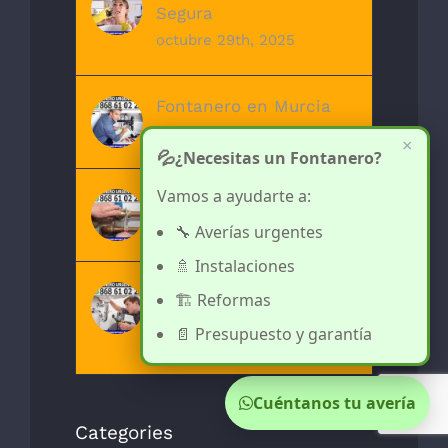
Segura
octubre 29th, 2025
Fontanero en Murcia
octubre 29th, 2025
×
💦
¿Necesitas un Fontanero?
Vamos a ayudarte a:
Fontanero en Archena
octubre 29th, 2025
🔧 Averías urgentes
🚿 Instalaciones
Fontanero en
🏗️ Reformas
Cartagena
📄 Presupuesto y garantía
octubre 29th, 2025
Cuéntanos tu avería
Categories