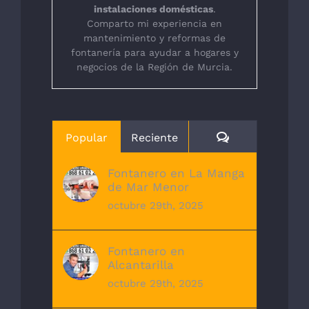
instalaciones domésticas
.
Comparto mi experiencia en
mantenimiento y reformas de
fontanería para ayudar a hogares y
negocios de la Región de Murcia.
Comentarios
Popular
Reciente
Fontanero en La Manga
de Mar Menor
octubre 29th, 2025
Fontanero en
Alcantarilla
octubre 29th, 2025