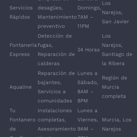
Los
Servicios
desagües,
Domingo,
Narejos,
Rápidos
Mantenimiento
7AM –
San Javier
preventivo
11PM
Detección de
Los
Fontanería
fugas,
Narejos,
24 Horas
Express
Reparación de
Santiago de
calderas
la Ribera
Reparación de
Lunes a
Región de
bajantes,
Sábado,
Aqualine
Murcia
Servicios a
8AM –
completa
comunidades
8PM
Tu
Instalaciones
Lunes a
Fontanero
completas,
Viernes,
Murcia, Los
de
Asesoramiento
9AM –
Narejos