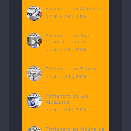
Fontanero en Algezares
octubre 29th, 2025
Fontanero en San
Pedro del Pinatar
octubre 29th, 2025
Fontanero en Totana
octubre 29th, 2025
Fontanero en Los
Alcázares
octubre 29th, 2025
Fontanero en Molina de