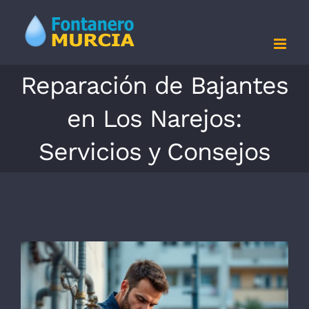
Saltar
al
contenido
Reparación de Bajantes
en Los Narejos:
Servicios y Consejos
Ver
imagen
más