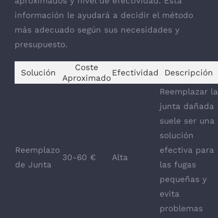
aproximados y nivel de efectividad. Esta
información le ayudará a decidir el método
más adecuado según sus necesidades y
presupuesto.
Coste
Solución
Efectividad
Descripción
Aproximado
Reemplazar la
junta dañada
suele ser una
solución
Reemplazo
efectiva para
30-60 €
Alta
de Junta
las fugas
pequeñas y
evita
problemas