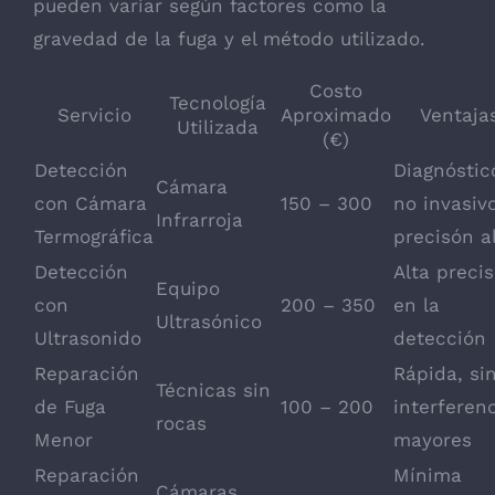
pueden variar según factores como la
gravedad de la fuga y el método utilizado.
Costo
Tecnología
Servicio
Aproximado
Ventaja
Utilizada
(€)
Detección
Diagnóstic
Cámara
con Cámara
150 – 300
no invasivo
Infrarroja
Termográfica
precisón a
Detección
Alta precis
Equipo
con
200 – 350
en la
Ultrasónico
Ultrasonido
detección
Reparación
Rápida, si
Técnicas sin
de Fuga
100 – 200
interferen
rocas
Menor
mayores
Reparación
Mínima
Cámaras