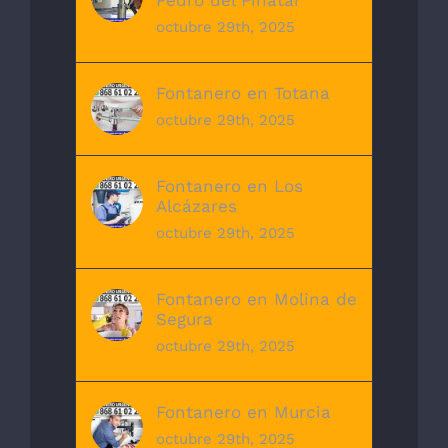
Pedro del Pinatar
octubre 29th, 2025
Fontanero en Totana
octubre 29th, 2025
Fontanero en Los
Alcázares
octubre 29th, 2025
Fontanero en Molina de
Segura
octubre 29th, 2025
Fontanero en Murcia
octubre 29th, 2025