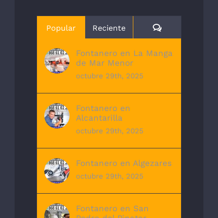
Comentarios
Popular
Reciente
Fontanero en La Manga
de Mar Menor
octubre 29th, 2025
Fontanero en
Alcantarilla
octubre 29th, 2025
Fontanero en Algezares
octubre 29th, 2025
Fontanero en San