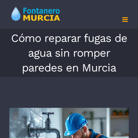
Saltar
al
contenido
Cómo reparar fugas de
agua sin romper
paredes en Murcia
Ver
imagen
más