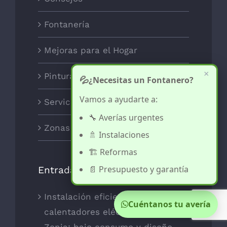
Fontanería
Mejoras para el Hogar
×
Pintura y decoración
💦
¿Necesitas un Fontanero?
Vamos a ayudarte a:
Servicios
🔧 Averías urgentes
Zonas
🚿 Instalaciones
🏗️ Reformas
📄 Presupuesto y garantía
Entradas recientes
Instalación eficiente de
Cuéntanos tu avería
calentadores eléctricos en La
Zenia: bajo consumo y diseño