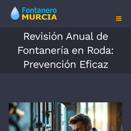
Saltar
al
contenido
Revisión Anual de
Fontanería en Roda:
Prevención Eficaz
Ver
imagen
más