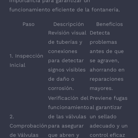
importancia para garantizar un
funcionamiento eficiente de la fontanería.
Paso
Descripción
Beneficios
Revisión visual
Detecta
de tuberías y
problemas
conexiones
antes de que
1. Inspección
para detectar
se agraven,
Inicial
signos visibles
ahorrando en
de daño o
reparaciones
corrosión.
mayores.
Verificación del
Previene fugas
funcionamiento
al garantizar
2.
de las válvulas
un sellado
Comprobación
para asegurar
adecuado y un
de Válvulas
que abren y
control eficaz