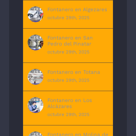
Fontanero en Algezares
octubre 29th, 2025
Fontanero en San
Pedro del Pinatar
octubre 29th, 2025
Fontanero en Totana
octubre 29th, 2025
Fontanero en Los
Alcázares
octubre 29th, 2025
Fontanero en Molina de