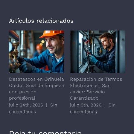
Artículos relacionados
Desatascos en Orihuela
Reparación de Termos
R
Costa: Guía de limpieza
Eléctricos en San
d
con presión
Javier: Servicio
j
profesional
Garantizado
c
julio 24th, 2026
|
Sin
julio 9th, 2026
|
Sin
comentarios
comentarios
Deja tu comentario