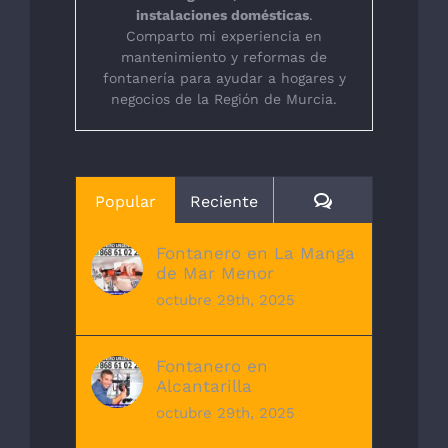
instalaciones domésticas
.
Comparto mi experiencia en
mantenimiento y reformas de
fontanería para ayudar a hogares y
negocios de la Región de Murcia.
Comentarios
Popular
Reciente
Fontanero en La Manga
de Mar Menor
octubre 29th, 2025
Fontanero en
Alcantarilla
octubre 29th, 2025