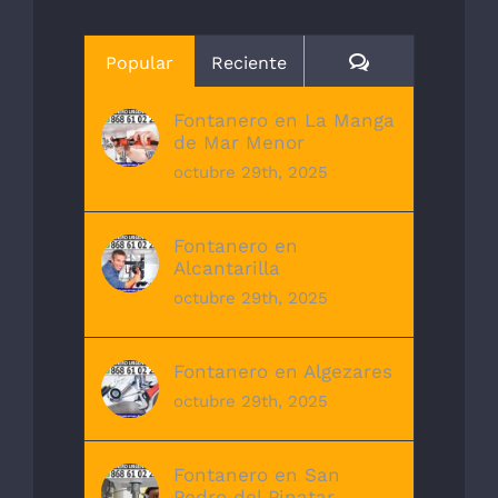
Comentarios
Popular
Reciente
Fontanero en La Manga
de Mar Menor
octubre 29th, 2025
Fontanero en
Alcantarilla
octubre 29th, 2025
Fontanero en Algezares
octubre 29th, 2025
Fontanero en San
Pedro del Pinatar