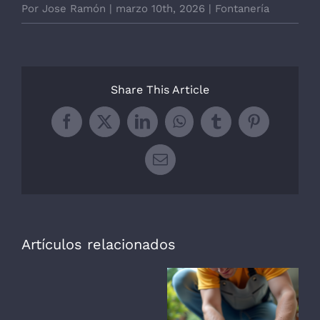
Por
Jose Ramón
|
marzo 10th, 2026
|
Fontanería
Share This Article
Facebook
X
LinkedIn
WhatsApp
Tumblr
Pinterest
Correo
electrónico
Artículos relacionados