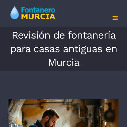
Saltar
al
contenido
Revisión de fontanería
para casas antiguas en
Murcia
Ver
imagen
más