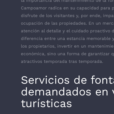
la importancia del mantenimiento de la fon
Campoamor radica en su capacidad para pr
disfrute de los visitantes y, por ende, imp
ocupación de las propiedades. En un merca
atención al detalle y el cuidado proactivo
diferencia entre una estancia memorable y 
los propietarios, invertir en un mantenimi
económica, sino una forma de garantizar qu
atractivos temporada tras temporada.
Servicios de fon
demandados en v
turísticas