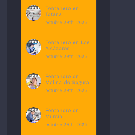
Fontanero en
Totana
octubre 29th, 2025
Fontanero en Los
Alcázares
octubre 29th, 2025
Fontanero en
Molina de Segura
octubre 29th, 2025
Fontanero en
Murcia
octubre 29th, 2025