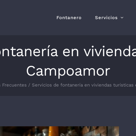
Fontanero
Servicios
ontanería en vivienda
Campoamor
s Frecuentes
Servicios de fontanería en viviendas turístic