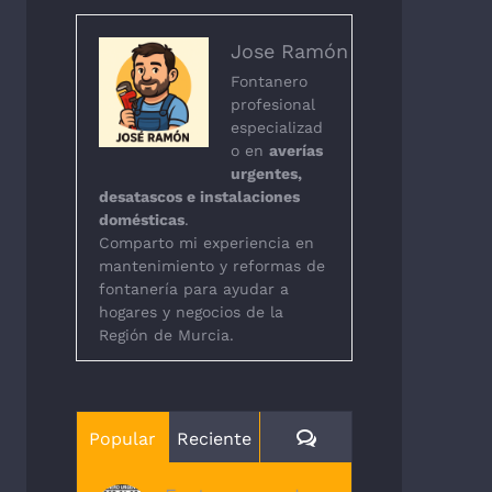
Jose Ramón
Fontanero
profesional
especializad
o en
averías
urgentes,
desatascos e instalaciones
domésticas
.
Comparto mi experiencia en
mantenimiento y reformas de
fontanería para ayudar a
hogares y negocios de la
Región de Murcia.
Comentarios
Popular
Reciente