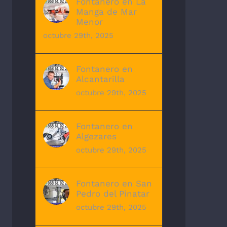
Fontanero en La
Manga de Mar
Menor
octubre 29th, 2025
Fontanero en
Alcantarilla
octubre 29th, 2025
Fontanero en
Algezares
octubre 29th, 2025
Fontanero en San
Pedro del Pinatar
octubre 29th, 2025