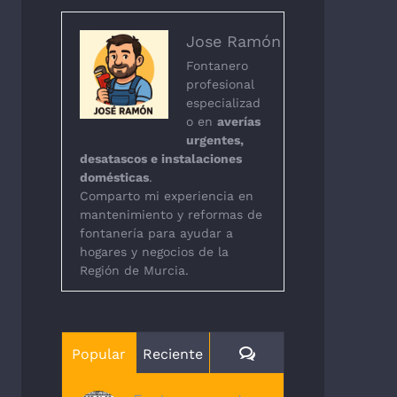
Jose Ramón
Fontanero
profesional
especializad
o en
averías
urgentes,
desatascos e instalaciones
domésticas
.
Comparto mi experiencia en
mantenimiento y reformas de
fontanería para ayudar a
hogares y negocios de la
Región de Murcia.
Comentarios
Popular
Reciente