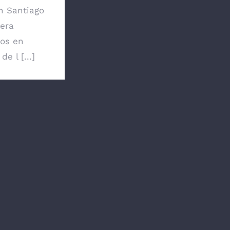
n Santiago
bera
os en
de l [...]