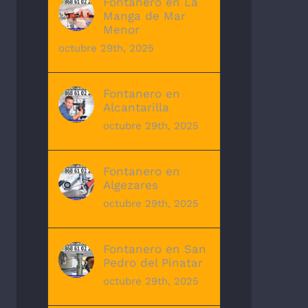
Fontanero en La
Manga de Mar
Menor
octubre 29th, 2025
Fontanero en
Alcantarilla
octubre 29th, 2025
Fontanero en
Algezares
octubre 29th, 2025
Fontanero en San
Pedro del Pinatar
octubre 29th, 2025