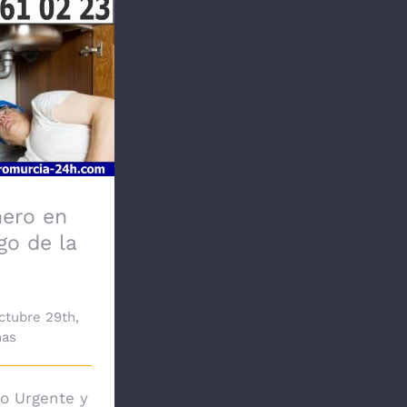
o en Santiago
a Ribera
ero en
go de la
ctubre 29th,
nas
o Urgente y