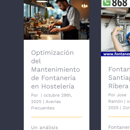
Optimización del
Mantenimiento de
Fontanería en
Fontaner
Hostelería
de l
Optimización
del
Fontan
Mantenimiento
Santia
de Fontanería
Ribera
en Hostelería
Por
Jose
Por
|
octubre 29th,
Ramón
|
o
2025
|
Averías
2025
|
Zo
Frecuentes
Fontaner
Un análisis