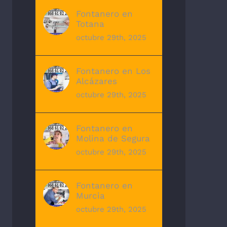
Fontanero en
Totana
octubre 29th, 2025
Fontanero en Los
Alcázares
octubre 29th, 2025
Fontanero en
Molina de Segura
octubre 29th, 2025
Fontanero en
Murcia
octubre 29th, 2025