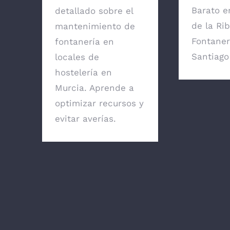
Barato e
detallado sobre el
de la Ri
mantenimiento de
Fontaner
fontanería en
Santiago 
locales de
hostelería en
Murcia. Aprende a
optimizar recursos y
evitar averías.