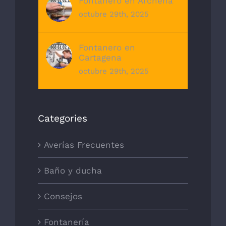
Fontanero en Archena
octubre 29th, 2025
Fontanero en
Cartagena
octubre 29th, 2025
Categories
Averías Frecuentes
Baño y ducha
Consejos
Fontanería