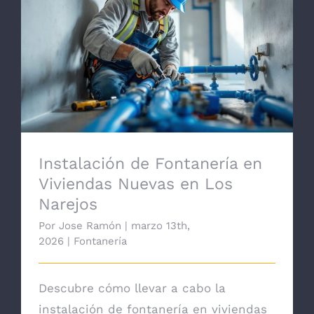
Instalación de Fontanería en Viviendas
Nuevas en Los Narejos
Instalación de Fontanería en
Viviendas Nuevas en Los
Narejos
Por
Jose Ramón
|
marzo 13th,
2026
|
Fontanería
Descubre cómo llevar a cabo la
instalación de fontanería en viviendas