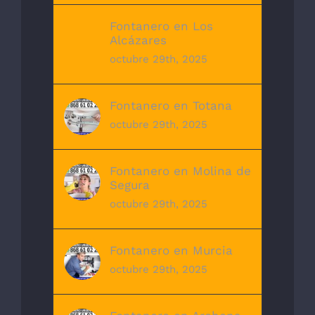
Fontanero en Los
Alcázares
octubre 29th, 2025
Fontanero en Totana
octubre 29th, 2025
Fontanero en Molina de
Segura
octubre 29th, 2025
Fontanero en Murcia
octubre 29th, 2025