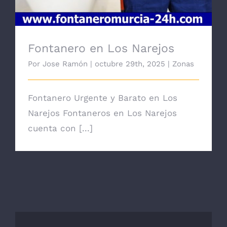
Fontanero en Los Narejos
Por
Jose Ramón
|
octubre 29th, 2025
|
Zonas
Fontanero Urgente y Barato en Los
Narejos Fontaneros en Los Narejos
cuenta con [...]