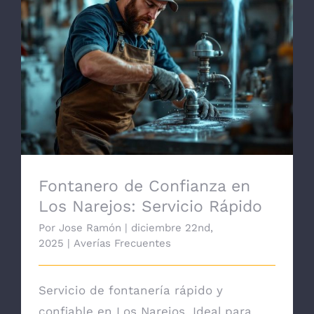
Fontanero de Confianza en Los Narejos:
Servicio Rápido
Fontanero de Confianza en
Los Narejos: Servicio Rápido
Por
Jose Ramón
|
diciembre 22nd,
2025
|
Averías Frecuentes
Servicio de fontanería rápido y
confiable en Los Narejos. Ideal para