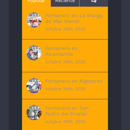
Comentarios
Popular
Reciente
Fontanero en La Manga
de Mar Menor
octubre 29th, 2025
Fontanero en
Alcantarilla
octubre 29th, 2025
Fontanero en Algezares
octubre 29th, 2025
Fontanero en San
Pedro del Pinatar
octubre 29th, 2025