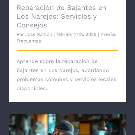
Reparación de Bajantes en
Los Narejos: Servicios y
Consejos
Por
Jose Ramón
|
febrero 17th, 2026
|
Averías
Frecuentes
Aprende sobre la reparación de
bajantes en Los Narejos, abordando
problemas comunes y servicios locales
disponibles.