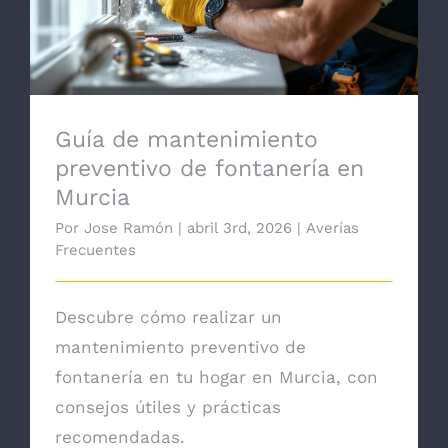
Guía de mantenimiento
preventivo de fontanería en
Murcia
Por
Jose Ramón
|
abril 3rd, 2026
|
Averías
Frecuentes
Descubre cómo realizar un
mantenimiento preventivo de
fontanería en tu hogar en Murcia, con
consejos útiles y prácticas
recomendadas.