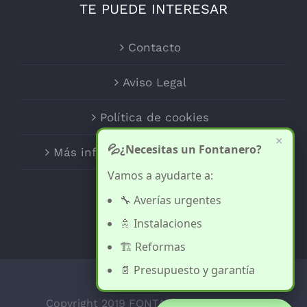
TE PUEDE INTERESAR
Contacto
Aviso Legal
Política de cookies
×
💦
¿Necesitas un Fontanero?
Más información sobre las cookies
Vamos a ayudarte a:
🔧 Averías urgentes
🚿 Instalaciones
🏗️ Reformas
📄 Presupuesto y garantía
Copyright 2019 FONTANERO EN MURCIA