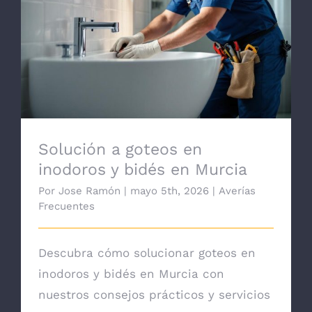
Solución a goteos en inodoros y bidés en
Murcia
Solución a goteos en
inodoros y bidés en Murcia
Por
Jose Ramón
|
mayo 5th, 2026
|
Averías
Frecuentes
Descubra cómo solucionar goteos en
inodoros y bidés en Murcia con
nuestros consejos prácticos y servicios