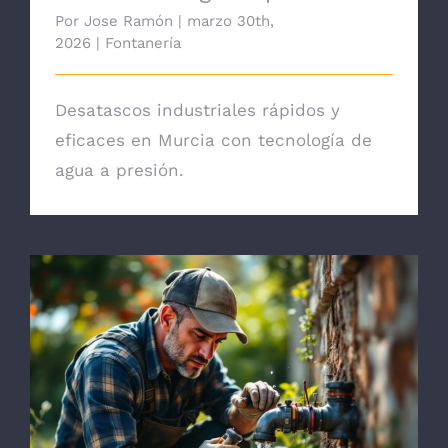
Por
Jose Ramón
|
marzo 30th,
2026
|
Fontanería
Desatascos industriales rápidos y
eficaces en Murcia con tecnología de
agua a presión.
Reparación de Tuberías en Patios y
Jardines en Murcia