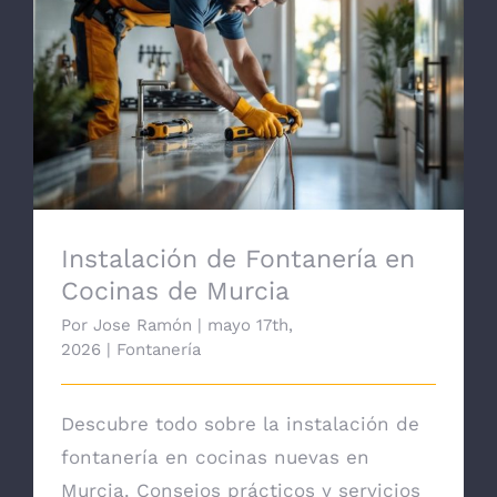
Instalación de Fontanería en Cocinas de
Murcia
Instalación de Fontanería en
Cocinas de Murcia
Por
Jose Ramón
|
mayo 17th,
2026
|
Fontanería
Descubre todo sobre la instalación de
fontanería en cocinas nuevas en
Murcia. Consejos prácticos y servicios