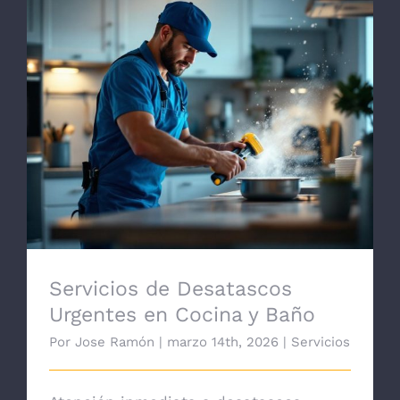
Servicios de Desatascos Urgentes en
Cocina y Baño
Servicios de Desatascos
Urgentes en Cocina y Baño
Por
Jose Ramón
|
marzo 14th, 2026
|
Servicios