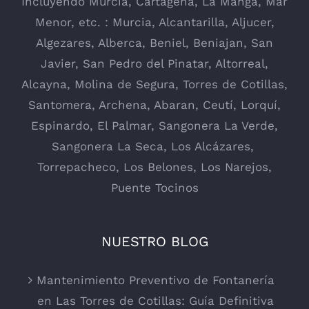
Incluyendo
Murcia
,
Cartagena
,
La Manga
, Mar
Menor, etc. : Murcia,
Alcantarilla
, Aljucer,
Algezares
,
Alberca
,
Beniel
,
Beniajan
,
San
Javier
,
San Pedro del Pinatar
,
Altorreal
,
Alcayna
,
Molina de Segura
,
Torres de Cotillas
,
Santomera
,
Archena
,
Abaran
,
Ceutí
,
Lorquí
,
Espinardo
,
El Palmar
,
Sangonera La Verde
,
Sangonera La Seca
,
Los Alcázares
,
Torrepacheco, Los Belones,
Los Narejos
,
Puente Tocinos
NUESTRO BLOG
Mantenimiento Preventivo de Fontanería
en Las Torres de Cotillas: Guía Definitiva