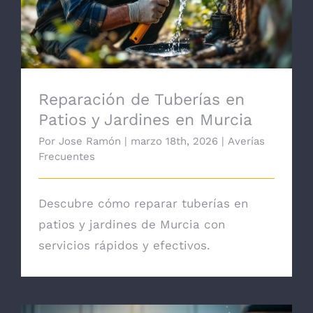
Reparación de Tuberías en
Patios y Jardines en Murcia
Por
Jose Ramón
|
marzo 18th, 2026
|
Averías
Frecuentes
Descubre cómo reparar tuberías en
patios y jardines de Murcia con
servicios rápidos y efectivos.