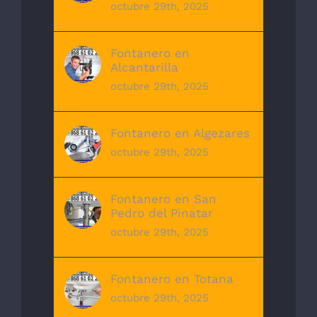
octubre 29th, 2025
Fontanero en
Alcantarilla
octubre 29th, 2025
Fontanero en Algezares
octubre 29th, 2025
Fontanero en San
Pedro del Pinatar
octubre 29th, 2025
Fontanero en Totana
octubre 29th, 2025