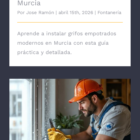
Murcia
Por
Jose Ramón
|
abril 15th, 2026
|
Fontanería
Aprende a instalar grifos empotrados
modernos en Murcia con esta guía
práctica y detallada.
Guía de mantenimiento preventivo de
fontanería en Murcia