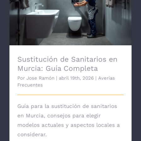
Sustitución de Sanitarios en Murcia: Guía
Completa
Sustitución de Sanitarios en
Murcia: Guía Completa
Por
Jose Ramón
|
abril 19th, 2026
|
Averías
Frecuentes
Guía para la sustitución de sanitarios
en Murcia, consejos para elegir
modelos actuales y aspectos locales a
considerar.