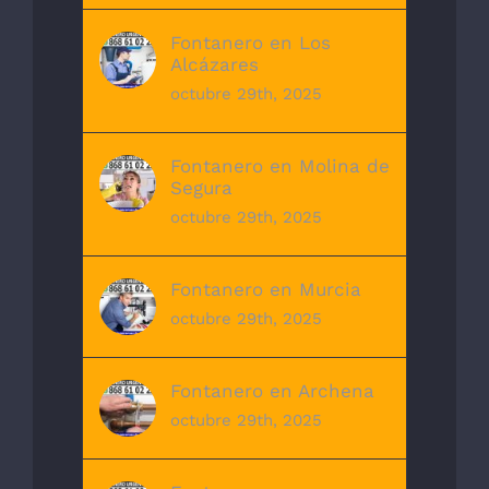
Fontanero en Los
Alcázares
octubre 29th, 2025
Fontanero en Molina de
Segura
octubre 29th, 2025
Fontanero en Murcia
octubre 29th, 2025
Fontanero en Archena
octubre 29th, 2025